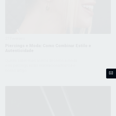
27 Fevereiro
Piercings e Moda: Como Combinar Estilo e
Autenticidade
Queres saber mais acerca de como a moda
e os piercings estão interelacionados? Lê o
nosso artigo.