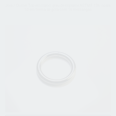
Joia / Cluster Top em titânio grau de implante ASTM F 136, ópala
52 em forma de gota com 16 missangas