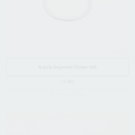
Argola Segment Clicker 16G
11.00€
Joia / argola em titânio de grau de implante ASTM F136, segment
clicker 16Gx10mm.