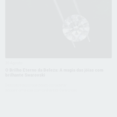
30 Agosto
O Brilho Eterno da Beleza: A magia das jóias com
brilhante Swarovski
Descobre já porque deves considerar
adquirir uma jóia com brilhantes Swarovski.