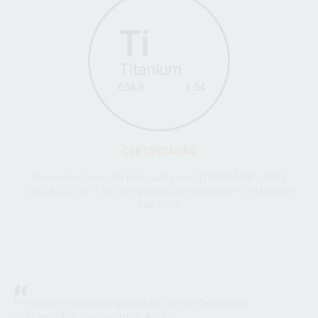
CERTIFICAÇÃO
As nossas jóias são fabricadas em TITANIUM IMPLANTE
GRADE ASTMF-136 com garantia de qualidade e certificação
pela SGS.
:
Piercings de excelente qualidade, com prefeição nos
A S
m a
acabamentos dos mesmos. Adorei!
joi