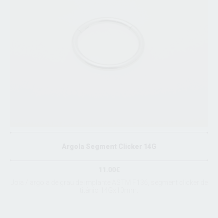
Argola Segment Clicker 14G
11.00€
Joia / argola de grau de implante ASTM F136, segment clicker de
titânio 14Gx10mm.