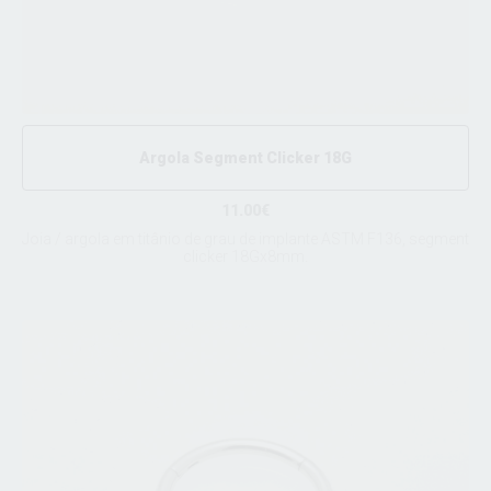
Argola Segment Clicker 18G
11.00€
Joia / argola em titânio de grau de implante ASTM F136, segment
clicker 18Gx8mm.