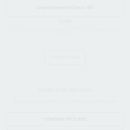
Argola Segment Clicker 10G
12.00€
Joia / argola de grau de implante ASTM F136, segment clicker
10Gx12mm.
CARREGAR MAIS
OFERECE UM GIFTCARD
Aproveita o nosso GIFT CARD e oferece o presente ideal!
COMPRAR GIFTCARD