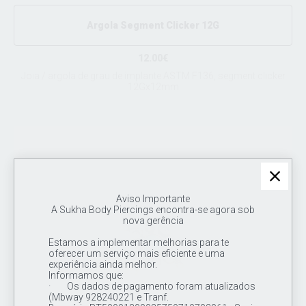
Argola Segment Clicker 12G
12.00€
Joia / argola de grau de implante ASTM F136, segment clicker
12Gx12mm
Aviso Importante
A Sukha Body Piercings encontra-se agora sob
nova gerência
Estamos a implementar melhorias para te
oferecer um serviço mais eficiente e uma
experiência ainda melhor.
Informamos que:
· Os dados de pagamento foram atualizados
(Mbway 928240221 e Tranf.