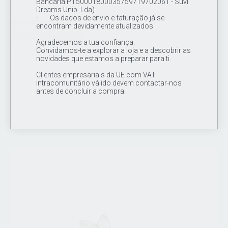
Bancária PT50001800035759719702061 - Suvi
Dreams Unip. Lda)
· Os dados de envio e faturação já se
encontram devidamente atualizados
DESCONTO 16%
Agradecemos a tua confiança.
Convidamos-te a explorar a loja e a descobrir as
novidades que estamos a preparar para ti.
Cluster Top Opala op73 16G
Clientes empresariais da UE com VAT
intracomunitário válido devem contactar-nos
18.00€
15.00€
antes de concluir a compra.
promociones valido do dia 12/02/2024 ate 12/5/2024
Topo de joia / cluster em titânio de grau de implante ASTM F 136,
1 opala (op73) de 2mm CZ cravada + 12 missangas de 1mm y 2
mm em titânio .