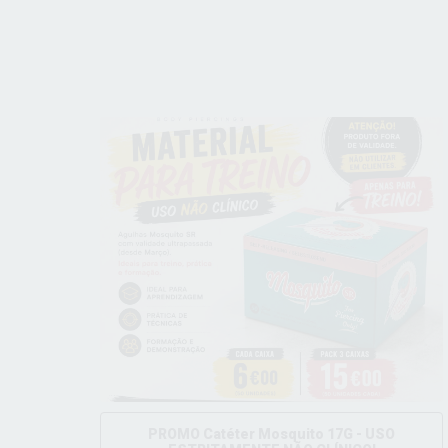
PROMO Catéter Mosquito 17G - USO