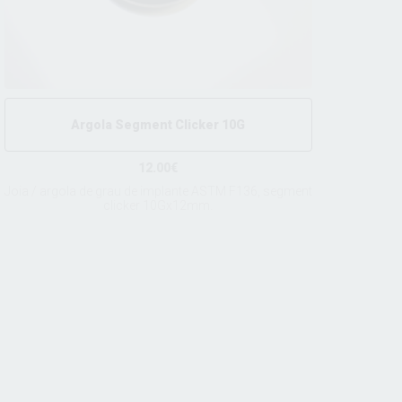
Argola Segment Clicker 10G
12.00€
Joia / argola de grau de implante ASTM F136, segment
clicker 10Gx12mm.