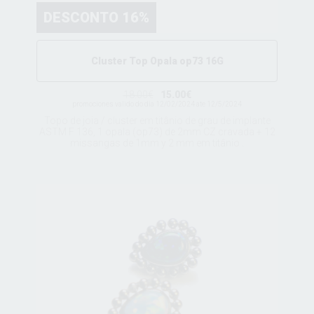
DESCONTO 16%
Cluster Top Opala op73 16G
18.00€
15.00€
promociones valido do dia 12/02/2024 ate 12/5/2024
Topo de joia / cluster em titânio de grau de implante
ASTM F 136, 1 opala (op73) de 2mm CZ cravada + 12
missangas de 1mm y 2 mm em titânio .