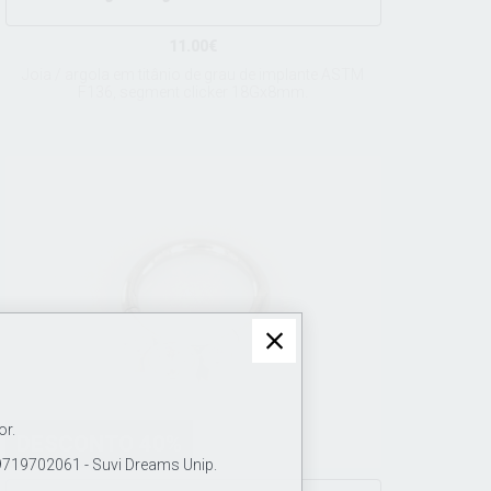
11.00€
Joia / argola em titânio de grau de implante ASTM
F136, segment clicker 18Gx8mm.
or.
DESCONTO 40%
19702061 - Suvi Dreams Unip.