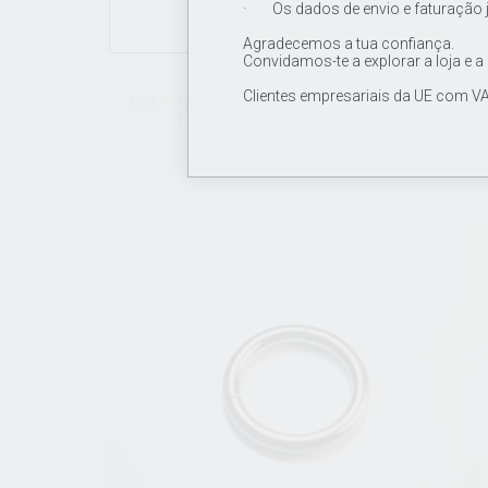
· Os dados de envio e faturação 
Argola Segment Clicker 16G
Agradecemos a tua confiança.
Convidamos-te a explorar a loja e a
11.00€
Clientes empresariais da UE com VA
Joia / argola em titânio de grau de implante ASTM
F136, segment clicker 16Gx10mm.