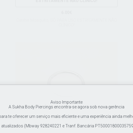
ESTRITAMENTE NÃO CLÍNICO!
6.00€
Catéter Mosquito, SÓ PARA USO ESTRITAMENTE NÃO
CLÍNICO!
Aviso Importante
A Sukha Body Piercings encontra-se agora sob nova gerência
ra te oferecer um serviço mais eficiente e uma experiência ainda melh
tualizados (Mbway 928240221 e Tranf. Bancária PT500018000357597