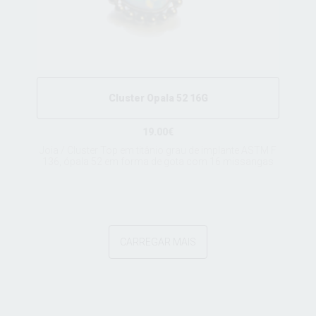
Cluster Opala 52 16G
19.00€
Joia / Cluster Top em titânio grau de implante ASTM F
136, ópala 52 em forma de gota com 16 missangas
CARREGAR MAIS