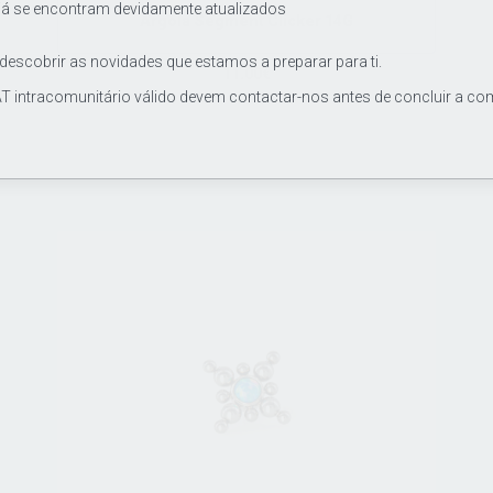
já se encontram devidamente atualizados
Argola Segment Clicker 14G
 descobrir as novidades que estamos a preparar para ti.
11.00€
T intracomunitário válido devem contactar-nos antes de concluir a co
Joia / argola de grau de implante ASTM F136, segment
clicker de titânio 14Gx10mm.