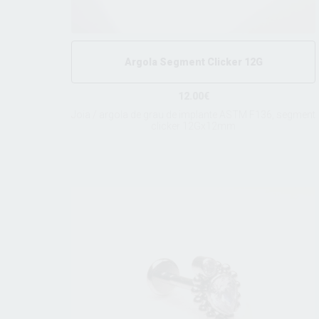
Argola Segment Clicker 12G
12.00€
Joia / argola de grau de implante ASTM F136, segment
clicker 12Gx12mm