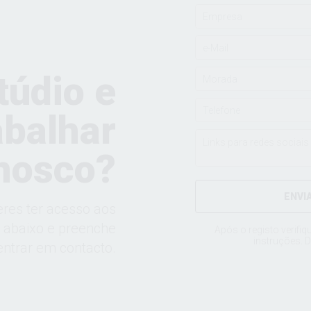
túdio e
abalhar
nosco?
ENVI
eres ter acesso aos
a abaixo e preenche
Após o registo verifiq
instruções. D
ntrar em contacto.