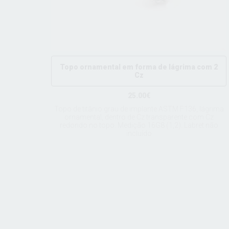
Topo ornamental em forma de lágrima com 2
Cz
25.00€
Topo de titânio grau de implante ASTM F136, lágrima
ornamental, dentro de Cz transparente com Cz
redondo no topo. Medição 16G8 (1,2). Labret não
incluído