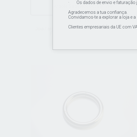
· Os dados de envio e faturação 
Argola Segment Clicker 16G
Agradecemos a tua confiança.
Convidamos-te a explorar a loja e a
11.00€
Clientes empresariais da UE com VA
Joia / argola em titânio de grau de implante ASTM
F136, segment clicker 16Gx10mm.