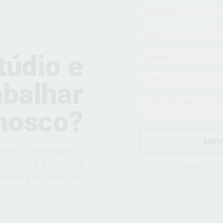
túdio e
abalhar
nosco?
ENVI
eres ter acesso aos
a abaixo e preenche
Após o registo verifiq
instruções. D
ntrar em contacto.