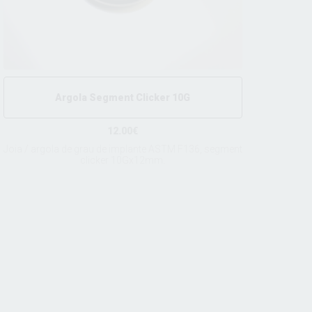
Argola Segment Clicker 10G
12.00€
Joia / argola de grau de implante ASTM F136, segment
clicker 10Gx12mm.