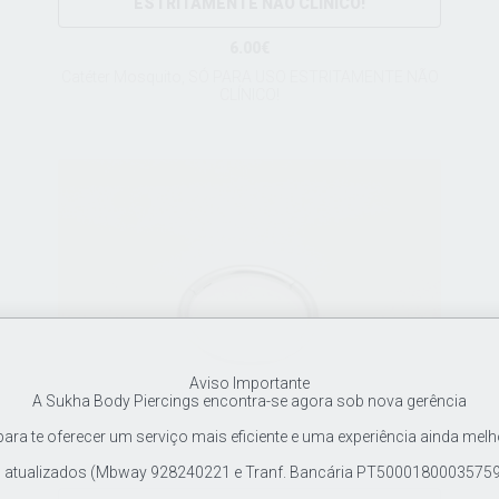
ESTRITAMENTE NÃO CLÍNICO!
6.00€
Catéter Mosquito, SÓ PARA USO ESTRITAMENTE NÃO
CLÍNICO!
Aviso Importante
A Sukha Body Piercings encontra-se agora sob nova gerência
ra te oferecer um serviço mais eficiente e uma experiência ainda melh
tualizados (Mbway 928240221 e Tranf. Bancária PT500018000357597