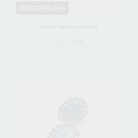
DESCONTO 16%
Cluster Top Opala op73 16G
18.00€
15.00€
promociones valido do dia 12/02/2024 ate 12/5/2024
Topo de joia / cluster em titânio de grau de implante
ASTM F 136, 1 opala (op73) de 2mm CZ cravada + 12
missangas de 1mm y 2 mm em titânio .