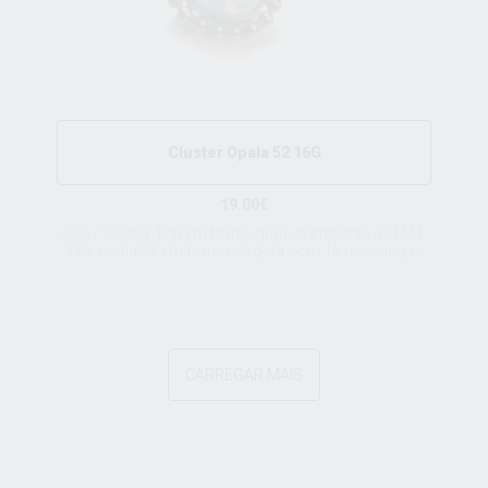
Cluster Opala 52 16G
19.00€
Joia / Cluster Top em titânio grau de implante ASTM F
136, ópala 52 em forma de gota com 16 missangas
CARREGAR MAIS