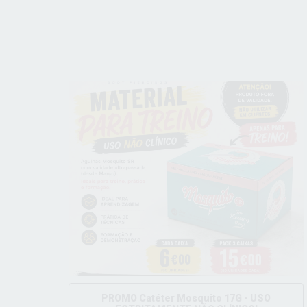
PROMO Catéter Mosquito 17G - USO