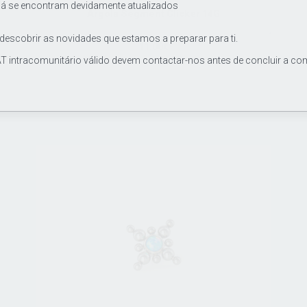
já se encontram devidamente atualizados
Argola Segment Clicker 14G
 descobrir as novidades que estamos a preparar para ti.
11.00€
T intracomunitário válido devem contactar-nos antes de concluir a co
Joia / argola de grau de implante ASTM F136, segment
clicker de titânio 14Gx10mm.