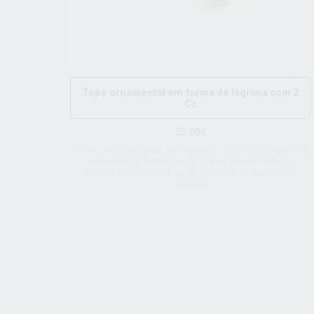
Topo ornamental em forma de lágrima com 2
Cz
25.00€
Topo de titânio grau de implante ASTM F136, lágrima
ornamental, dentro de Cz transparente com Cz
redondo no topo. Medição 16G8 (1,2). Labret não
incluído