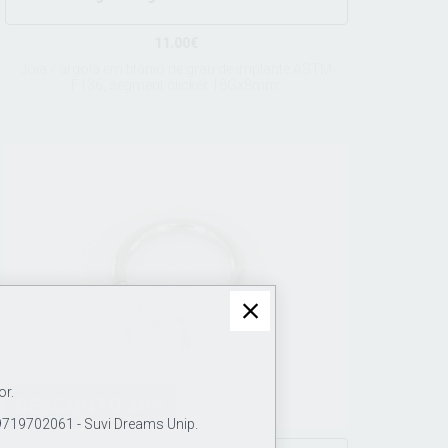
11.00€
Joia / argola em titânio de grau de implante ASTM
F136, segment clicker 18Gx8mm.
or.
DESCONTO 40%
19702061 - Suvi Dreams Unip.