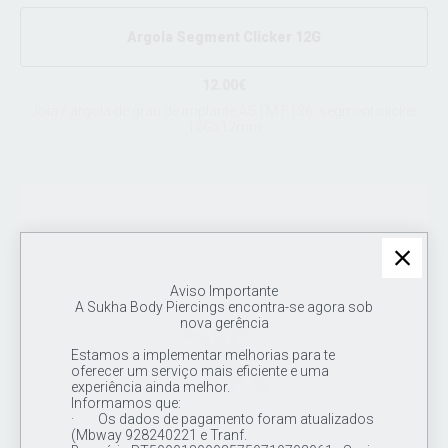
Argola Segment Clicker 12G
12.00€
Joia / argola de grau de implante ASTM F136, segment clicker
12Gx12mm
Aviso Importante
A Sukha Body Piercings encontra-se agora sob
nova gerência
Estamos a implementar melhorias para te
oferecer um serviço mais eficiente e uma
experiência ainda melhor.
Informamos que:
· Os dados de pagamento foram atualizados
(Mbway 928240221 e Tranf.