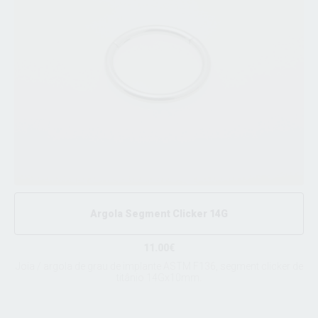
Argola Segment Clicker 14G
11.00€
Joia / argola de grau de implante ASTM F136, segment clicker de
titânio 14Gx10mm.