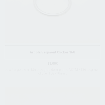
Argola Segment Clicker 16G
11.00€
Joia / argola em titânio de grau de implante ASTM F136, segment
clicker 16Gx10mm.