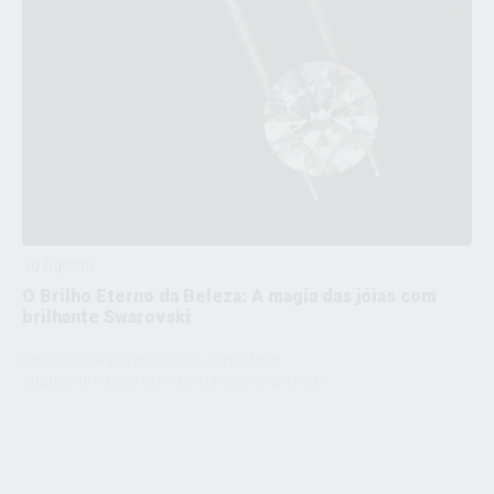
30 Agosto
O Brilho Eterno da Beleza: A magia das jóias com
brilhante Swarovski
Descobre já porque deves considerar
adquirir uma jóia com brilhantes Swarovski.