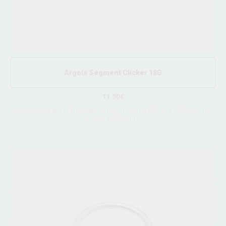
Argola Segment Clicker 18G
11.00€
Joia / argola em titânio de grau de implante ASTM F136, segment
clicker 18Gx8mm.