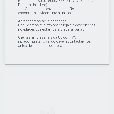
Bancária PT50001800035759719702061 - Suvi
Dreams Unip. Lda)
· Os dados de envio e faturação já se
encontram devidamente atualizados
DESCONTO 16%
Agradecemos a tua confiança.
Convidamos-te a explorar a loja e a descobrir as
novidades que estamos a preparar para ti.
Cluster Top Opala op73 16G
Clientes empresariais da UE com VAT
intracomunitário válido devem contactar-nos
18.00€
15.00€
antes de concluir a compra.
promociones valido do dia 12/02/2024 ate 12/5/2024
Topo de joia / cluster em titânio de grau de implante ASTM F 136,
1 opala (op73) de 2mm CZ cravada + 12 missangas de 1mm y 2
mm em titânio .