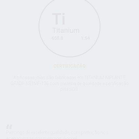
CERTIFICAÇÃO
As nossas jóias são fabricadas em TITANIUM IMPLANTE
GRADE ASTMF-136 com garantia de qualidade e certificação
pela SGS.
:
Piercings de excelente qualidade, com prefeição nos
A S
m a
acabamentos dos mesmos. Adorei!
joi