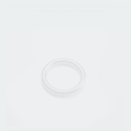
Joia / Cluster Top em titânio grau de implante ASTM F 136, ópala
52 em forma de gota com 16 missangas