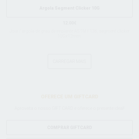
Argola Segment Clicker 10G
12.00€
Joia / argola de grau de implante ASTM F136, segment clicker
10Gx12mm.
CARREGAR MAIS
OFERECE UM GIFTCARD
Aproveita o nosso GIFT CARD e oferece o presente ideal!
COMPRAR GIFTCARD