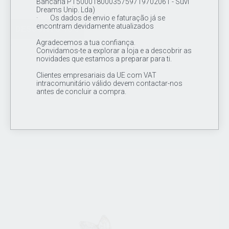
Bancária PT50001800035759719702061 - Suvi
Dreams Unip. Lda)
· Os dados de envio e faturação já se
encontram devidamente atualizados
DESCONTO 16%
Agradecemos a tua confiança.
Convidamos-te a explorar a loja e a descobrir as
novidades que estamos a preparar para ti.
Cluster Top Opala op73 16G
Clientes empresariais da UE com VAT
intracomunitário válido devem contactar-nos
18.00€
15.00€
antes de concluir a compra.
promociones valido do dia 12/02/2024 ate 12/5/2024
Topo de joia / cluster em titânio de grau de implante ASTM F 136,
1 opala (op73) de 2mm CZ cravada + 12 missangas de 1mm y 2
mm em titânio .