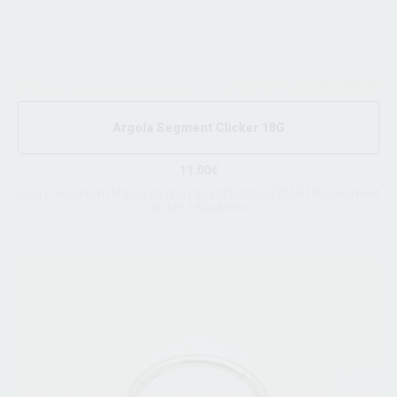
Argola Segment Clicker 18G
11.00€
Joia / argola em titânio de grau de implante ASTM F136, segment
clicker 18Gx8mm.