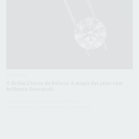
30 Agosto
O Brilho Eterno da Beleza: A magia das jóias com
brilhante Swarovski
Descobre já porque deves considerar
adquirir uma jóia com brilhantes Swarovski.