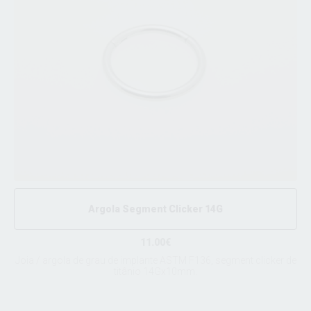
Argola Segment Clicker 14G
11.00€
Joia / argola de grau de implante ASTM F136, segment clicker de
titânio 14Gx10mm.