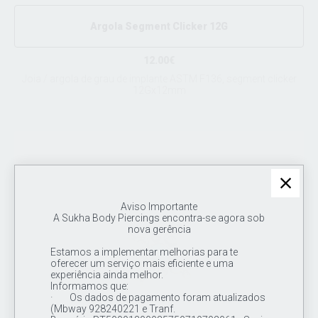
Argola Segment Clicker 12G
12.00€
Joia / argola de grau de implante ASTM F136, segment clicker
12Gx12mm
Aviso Importante
A Sukha Body Piercings encontra-se agora sob
nova gerência
Estamos a implementar melhorias para te
oferecer um serviço mais eficiente e uma
experiência ainda melhor.
Informamos que:
· Os dados de pagamento foram atualizados
(Mbway 928240221 e Tranf.