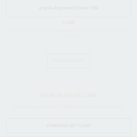
Argola Segment Clicker 10G
12.00€
Joia / argola de grau de implante ASTM F136, segment clicker
10Gx12mm.
CARREGAR MAIS
OFERECE UM GIFTCARD
Aproveita o nosso GIFT CARD e oferece o presente ideal!
COMPRAR GIFTCARD