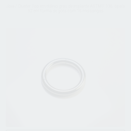
Joia / Cluster Top em titânio grau de implante ASTM F 136, ópala
52 em forma de gota com 16 missangas