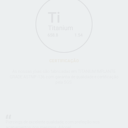
CERTIFICAÇÃO
As nossas jóias são fabricadas em TITANIUM IMPLANTE
GRADE ASTMF-136 com garantia de qualidade e certificação
pela SGS.
:
Piercings de excelente qualidade, com prefeição nos
A S
m a
acabamentos dos mesmos. Adorei!
joi