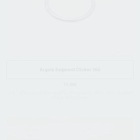
Argola Segment Clicker 16G
11.00€
Joia / argola em titânio de grau de implante ASTM F136, segment
clicker 16Gx10mm.