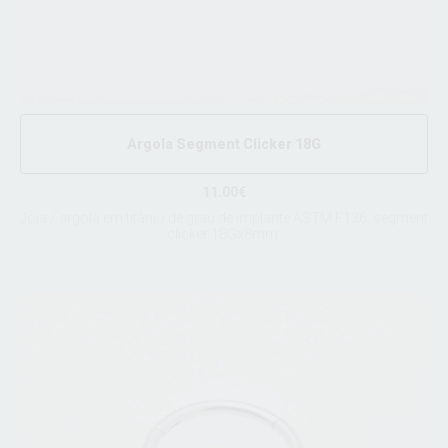
Argola Segment Clicker 18G
11.00€
Joia / argola em titânio de grau de implante ASTM F136, segment
clicker 18Gx8mm.