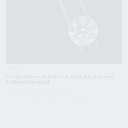
30 Agosto
O Brilho Eterno da Beleza: A magia das jóias com
brilhante Swarovski
Descobre já porque deves considerar
adquirir uma jóia com brilhantes Swarovski.