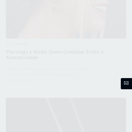
27 Fevereiro
Piercings e Moda: Como Combinar Estilo e
Autenticidade
Queres saber mais acerca de como a moda
e os piercings estão interelacionados? Lê o
nosso artigo.