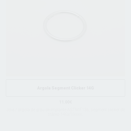
Argola Segment Clicker 14G
11.00€
Joia / argola de grau de implante ASTM F136, segment clicker de
titânio 14Gx10mm.