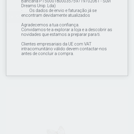
Bancária PT50001800035759719702061 - Suvi
Dreams Unip. Lda)
· Os dados de envio e faturação já se
encontram devidamente atualizados
DESCONTO 16%
Agradecemos a tua confiança.
Convidamos-te a explorar a loja e a descobrir as
novidades que estamos a preparar para ti.
Cluster Top Opala op73 16G
Clientes empresariais da UE com VAT
intracomunitário válido devem contactar-nos
18.00€
15.00€
antes de concluir a compra.
promociones valido do dia 12/02/2024 ate 12/5/2024
Topo de joia / cluster em titânio de grau de implante ASTM F 136,
1 opala (op73) de 2mm CZ cravada + 12 missangas de 1mm y 2
mm em titânio .