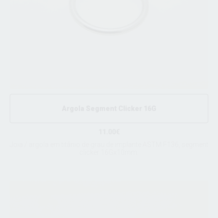
Argola Segment Clicker 16G
11.00€
Joia / argola em titânio de grau de implante ASTM F136, segment
clicker 16Gx10mm.