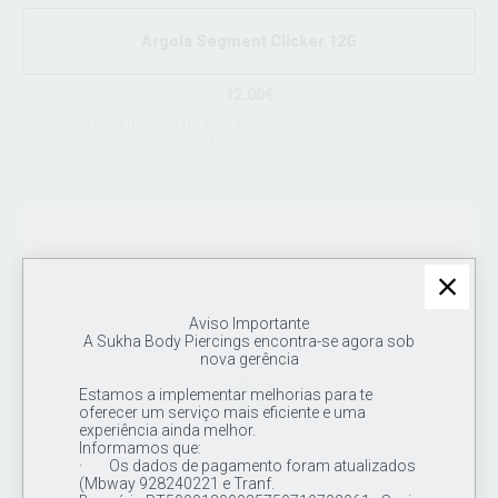
Argola Segment Clicker 12G
12.00€
Joia / argola de grau de implante ASTM F136, segment clicker
12Gx12mm
Aviso Importante
A Sukha Body Piercings encontra-se agora sob
nova gerência
Estamos a implementar melhorias para te
oferecer um serviço mais eficiente e uma
experiência ainda melhor.
Informamos que:
· Os dados de pagamento foram atualizados
(Mbway 928240221 e Tranf.