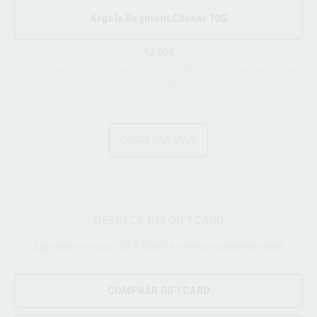
Argola Segment Clicker 10G
12.00€
Joia / argola de grau de implante ASTM F136, segment clicker
10Gx12mm.
CARREGAR MAIS
OFERECE UM GIFTCARD
Aproveita o nosso GIFT CARD e oferece o presente ideal!
COMPRAR GIFTCARD