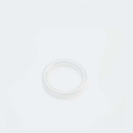
Joia / Cluster Top em titânio grau de implante ASTM F 136, ópala
52 em forma de gota com 16 missangas