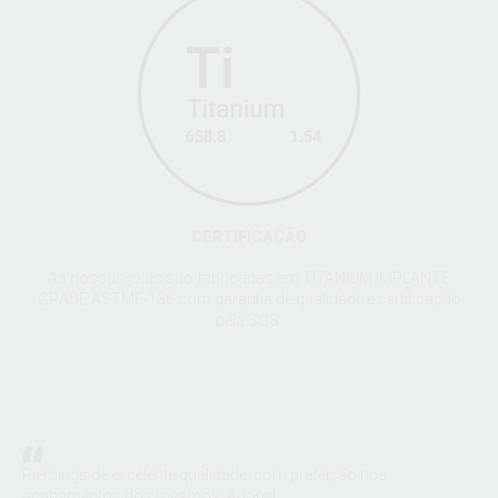
CERTIFICAÇÃO
As nossas jóias são fabricadas em TITANIUM IMPLANTE
GRADE ASTMF-136 com garantia de qualidade e certificação
pela SGS.
:
Piercings de excelente qualidade, com prefeição nos
A S
m a
acabamentos dos mesmos. Adorei!
joi