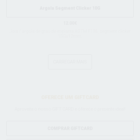
Argola Segment Clicker 10G
12.00€
Joia / argola de grau de implante ASTM F136, segment clicker
10Gx12mm.
CARREGAR MAIS
OFERECE UM GIFTCARD
Aproveita o nosso GIFT CARD e oferece o presente ideal!
COMPRAR GIFTCARD