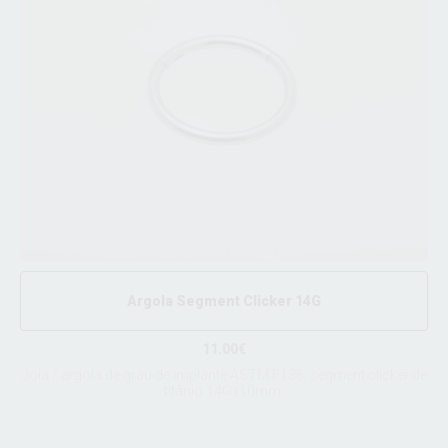
Argola Segment Clicker 14G
11.00€
Joia / argola de grau de implante ASTM F136, segment clicker de
titânio 14Gx10mm.