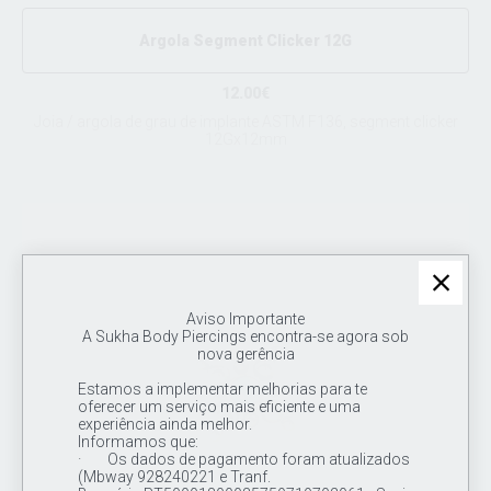
Argola Segment Clicker 12G
12.00€
Joia / argola de grau de implante ASTM F136, segment clicker
12Gx12mm
Aviso Importante
A Sukha Body Piercings encontra-se agora sob
nova gerência
Estamos a implementar melhorias para te
oferecer um serviço mais eficiente e uma
experiência ainda melhor.
Informamos que:
· Os dados de pagamento foram atualizados
(Mbway 928240221 e Tranf.