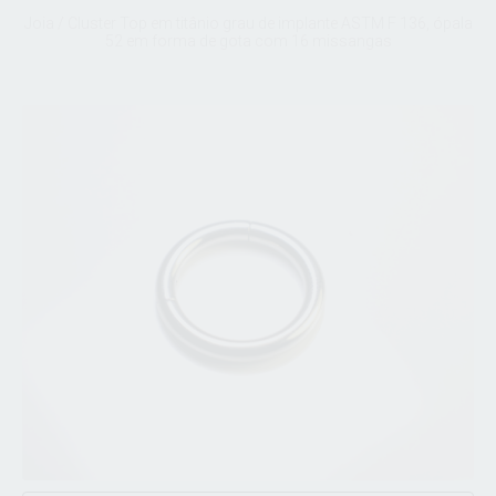
Joia / Cluster Top em titânio grau de implante ASTM F 136, ópala
52 em forma de gota com 16 missangas