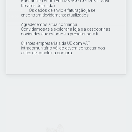
Bancária PT50001800035759719702061 - Suvi
Dreams Unip. Lda)
· Os dados de envio e faturação já se
encontram devidamente atualizados
DESCONTO 16%
Agradecemos a tua confiança.
Convidamos-te a explorar a loja e a descobrir as
novidades que estamos a preparar para ti.
Cluster Top Opala op73 16G
Clientes empresariais da UE com VAT
intracomunitário válido devem contactar-nos
18.00€
15.00€
antes de concluir a compra.
promociones valido do dia 12/02/2024 ate 12/5/2024
Topo de joia / cluster em titânio de grau de implante ASTM F 136,
1 opala (op73) de 2mm CZ cravada + 12 missangas de 1mm y 2
mm em titânio .