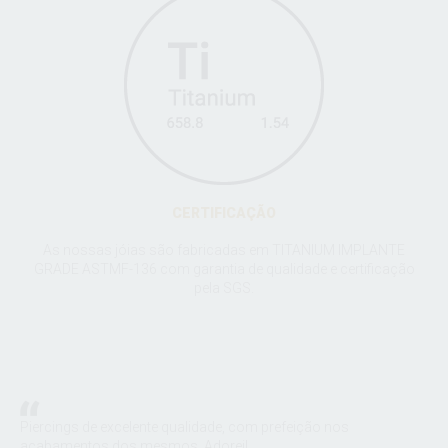
CERTIFICAÇÃO
As nossas jóias são fabricadas em TITANIUM IMPLANTE
GRADE ASTMF-136 com garantia de qualidade e certificação
pela SGS.
:
Piercings de excelente qualidade, com prefeição nos
A S
m a
acabamentos dos mesmos. Adorei!
joi