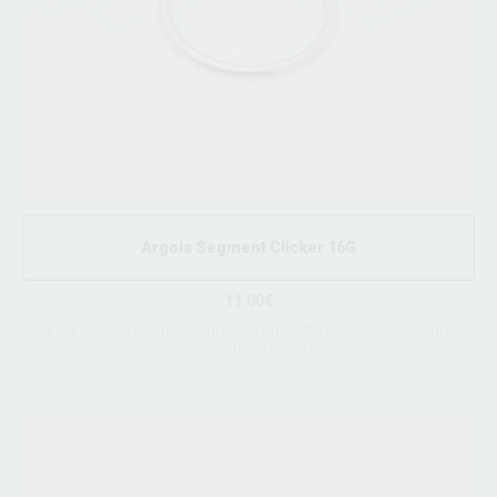
Argola Segment Clicker 16G
11.00€
Joia / argola em titânio de grau de implante ASTM F136, segment
clicker 16Gx10mm.