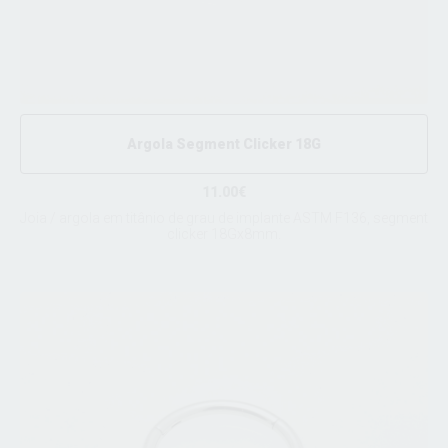
Argola Segment Clicker 18G
11.00€
Joia / argola em titânio de grau de implante ASTM F136, segment
clicker 18Gx8mm.