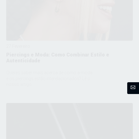
27 Fevereiro
Piercings e Moda: Como Combinar Estilo e
Autenticidade
Queres saber mais acerca de como a moda
e os piercings estão interelacionados? Lê o
nosso artigo.