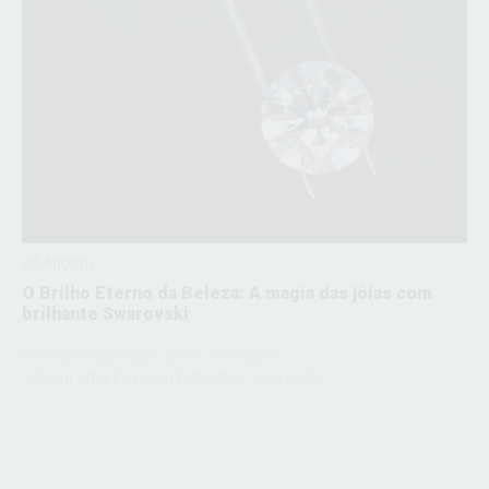
30 Agosto
O Brilho Eterno da Beleza: A magia das jóias com
brilhante Swarovski
Descobre já porque deves considerar
adquirir uma jóia com brilhantes Swarovski.