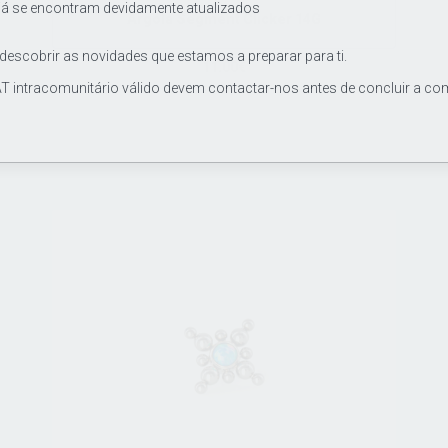
já se encontram devidamente atualizados
Argola Segment Clicker 14G
 descobrir as novidades que estamos a preparar para ti.
11.00€
T intracomunitário válido devem contactar-nos antes de concluir a co
Joia / argola de grau de implante ASTM F136, segment
clicker de titânio 14Gx10mm.