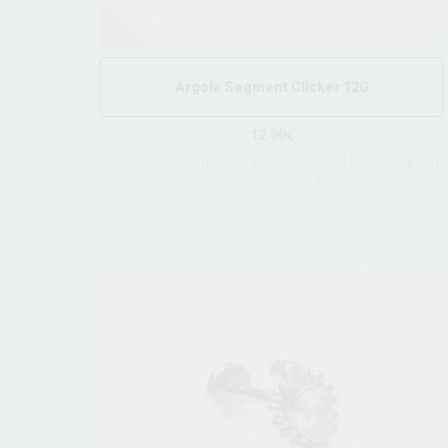
Argola Segment Clicker 12G
12.00€
Joia / argola de grau de implante ASTM F136, segment
clicker 12Gx12mm