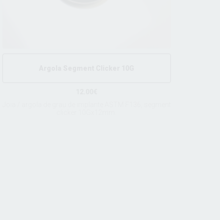
Argola Segment Clicker 10G
12.00€
Joia / argola de grau de implante ASTM F136, segment
clicker 10Gx12mm.