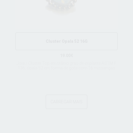
Cluster Opala 52 16G
19.00€
Joia / Cluster Top em titânio grau de implante ASTM F
136, ópala 52 em forma de gota com 16 missangas
CARREGAR MAIS