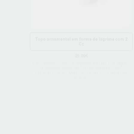
Topo ornamental em forma de lágrima com 2
Cz
25.00€
Topo de titânio grau de implante ASTM F136, lágrima
ornamental, dentro de Cz transparente com Cz
redondo no topo. Medição 16G8 (1,2). Labret não
incluído