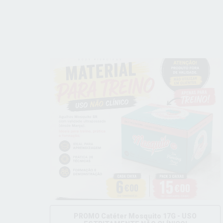
PROMO Catéter Mosquito 17G - USO