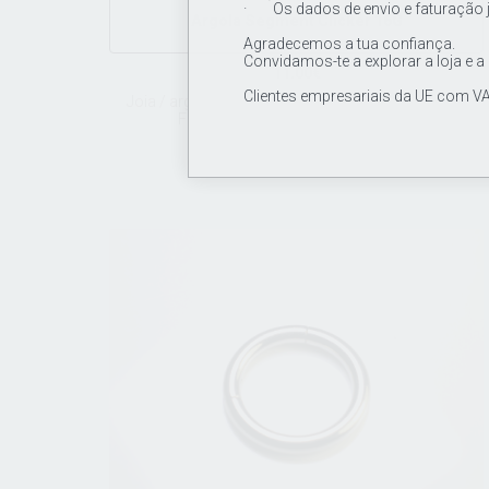
· Os dados de envio e faturação 
Argola Segment Clicker 16G
Agradecemos a tua confiança.
Convidamos-te a explorar a loja e a
11.00€
Clientes empresariais da UE com VA
Joia / argola em titânio de grau de implante ASTM
F136, segment clicker 16Gx10mm.