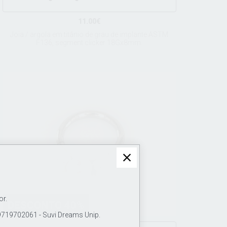
11.00€
Joia / argola em titânio de grau de implante ASTM
F136, segment clicker 18Gx8mm.
or.
DESCONTO 40%
19702061 - Suvi Dreams Unip.