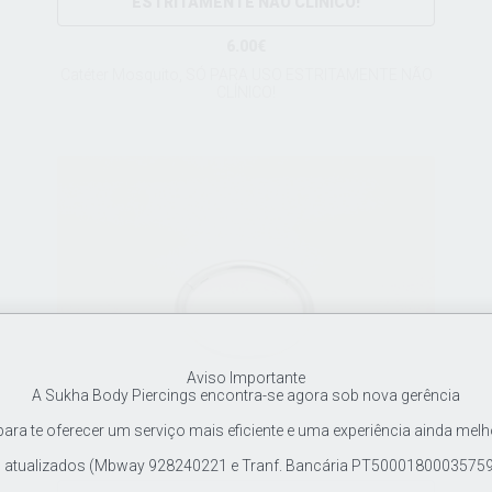
ESTRITAMENTE NÃO CLÍNICO!
6.00€
Catéter Mosquito, SÓ PARA USO ESTRITAMENTE NÃO
CLÍNICO!
Aviso Importante
A Sukha Body Piercings encontra-se agora sob nova gerência
ra te oferecer um serviço mais eficiente e uma experiência ainda melh
tualizados (Mbway 928240221 e Tranf. Bancária PT500018000357597