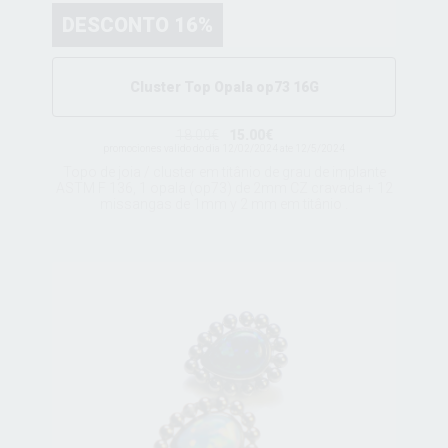
DESCONTO 16%
Cluster Top Opala op73 16G
18.00€
15.00€
promociones valido do dia 12/02/2024 ate 12/5/2024
Topo de joia / cluster em titânio de grau de implante
ASTM F 136, 1 opala (op73) de 2mm CZ cravada + 12
missangas de 1mm y 2 mm em titânio .