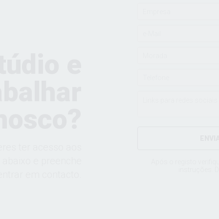
túdio e
abalhar
nosco?
ENVI
eres ter acesso aos
a abaixo e preenche
Após o registo verifiq
instruções. D
ntrar em contacto.