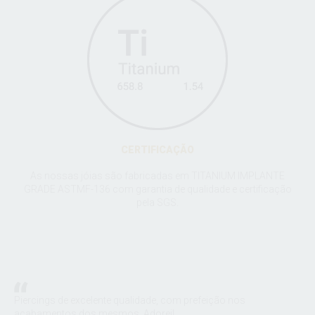
CERTIFICAÇÃO
As nossas jóias são fabricadas em TITANIUM IMPLANTE
GRADE ASTMF-136 com garantia de qualidade e certificação
pela SGS.
:
Piercings de excelente qualidade, com prefeição nos
A S
m a
acabamentos dos mesmos. Adorei!
joi