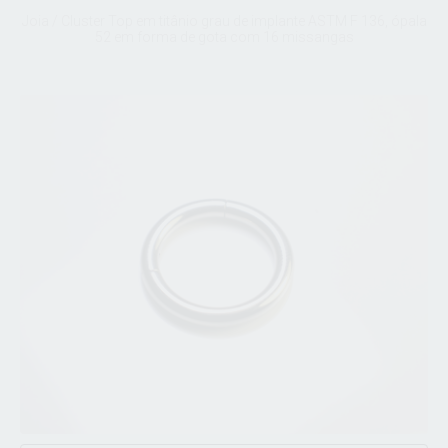
Joia / Cluster Top em titânio grau de implante ASTM F 136, ópala
52 em forma de gota com 16 missangas