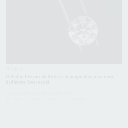
30 Agosto
O Brilho Eterno da Beleza: A magia das jóias com
brilhante Swarovski
Descobre já porque deves considerar
adquirir uma jóia com brilhantes Swarovski.