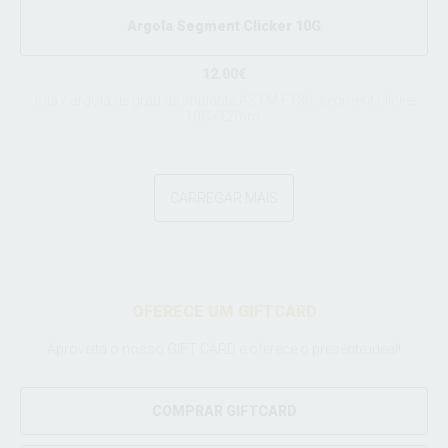
Argola Segment Clicker 10G
12.00€
Joia / argola de grau de implante ASTM F136, segment clicker
10Gx12mm.
CARREGAR MAIS
OFERECE UM GIFTCARD
Aproveita o nosso GIFT CARD e oferece o presente ideal!
COMPRAR GIFTCARD