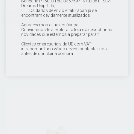
Bancária PT50001800035759719702061 - Suvi
Dreams Unip. Lda)
· Os dados de envio e faturação já se
encontram devidamente atualizados
DESCONTO 16%
Agradecemos a tua confiança.
Convidamos-te a explorar a loja e a descobrir as
novidades que estamos a preparar para ti.
Cluster Top Opala op73 16G
Clientes empresariais da UE com VAT
intracomunitário válido devem contactar-nos
18.00€
15.00€
antes de concluir a compra.
promociones valido do dia 12/02/2024 ate 12/5/2024
Topo de joia / cluster em titânio de grau de implante ASTM F 136,
1 opala (op73) de 2mm CZ cravada + 12 missangas de 1mm y 2
mm em titânio .