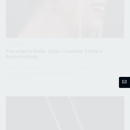
27 Fevereiro
Piercings e Moda: Como Combinar Estilo e
Autenticidade
Queres saber mais acerca de como a moda
e os piercings estão interelacionados? Lê o
nosso artigo.