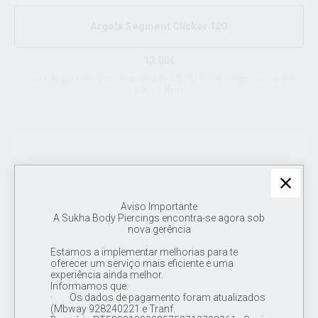
Argola Segment Clicker 12G
12.00€
Joia / argola de grau de implante ASTM F136, segment clicker
12Gx12mm
Aviso Importante
A Sukha Body Piercings encontra-se agora sob
nova gerência
Estamos a implementar melhorias para te
oferecer um serviço mais eficiente e uma
experiência ainda melhor.
Informamos que:
· Os dados de pagamento foram atualizados
(Mbway 928240221 e Tranf.