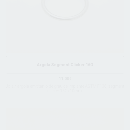
Argola Segment Clicker 16G
11.00€
Joia / argola em titânio de grau de implante ASTM F136, segment
clicker 16Gx10mm.