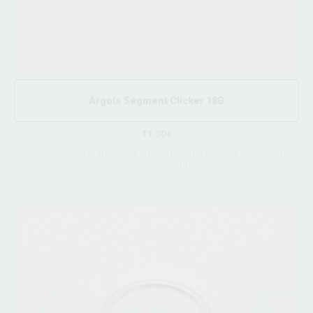
Argola Segment Clicker 18G
11.00€
Joia / argola em titânio de grau de implante ASTM F136, segment
clicker 18Gx8mm.