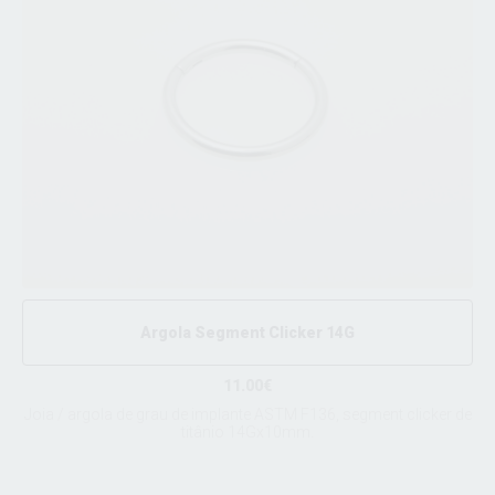
Argola Segment Clicker 14G
11.00€
Joia / argola de grau de implante ASTM F136, segment clicker de
titânio 14Gx10mm.