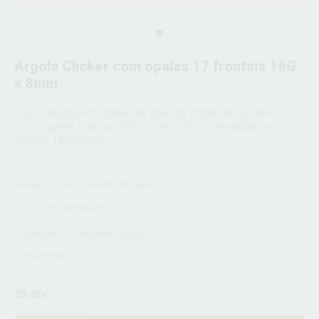
Argola Clicker com opalas 17 frontais 16G
x 8mm
Joia / argola em titânio de grau de implante ASTM F136
com ópalas brancas OP-17 de 0.7mm cravadas no
frontal. 16Gx8mm
Variação de Cor da Anodização:
Sem Anodização
Espessura e Tamanho da joia:
16G 8mm
25.00
€