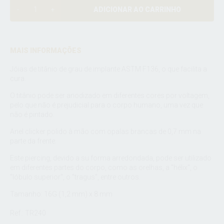
ADICIONAR AO CARRINHO
MAIS INFORMAÇÕES
Jóias de titânio de grau de implante ASTM F136, o que facilita a
cura.
O titânio pode ser anodizado em diferentes cores por voltagem,
pelo que não é prejudicial para o corpo humano, uma vez que
não é pintado.
Anel clicker polido à mão com opalas brancas de 0,7 mm na
parte da frente.
Este piercing, devido a su forma arredondada, pode ser utilizado
em diferentes partes do corpo, como as orelhas, a "hélix", o
"lóbulo superior", o "tragus", entre outros.
Tamanho: 16G (1,2 mm) x 8 mm
Ref.: TR240