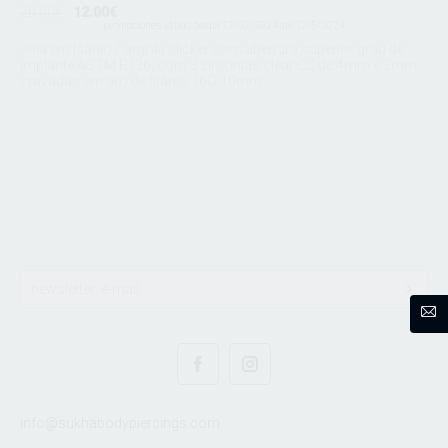
20.00€
12.00€
promociones valido do dia 12/02/2024 ate 12/5/2024
Joia em titânio / argola clicker com abertura superior grau de
implante ASTM F136, com 3 zircónias clear CZ de 4mm e 2mm
cravadas em aro de titânio 16G 10mm
info@sukhabodypiercings.com