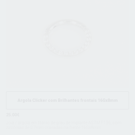
Argola Clicker com Brilhantes frontais 16Gx8mm
25.00€
Joia / argola em titânio de grau de implante ASTM F136, com
zircónias de 0.7mm cravadas na frente 16Gx8mm