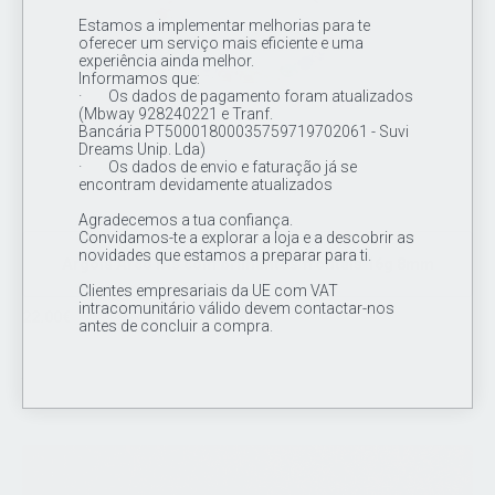
Estamos a implementar melhorias para te
oferecer um serviço mais eficiente e uma
experiência ainda melhor.
Informamos que:
· Os dados de pagamento foram atualizados
(Mbway 928240221 e Tranf.
Bancária PT50001800035759719702061 - Suvi
Dreams Unip. Lda)
· Os dados de envio e faturação já se
encontram devidamente atualizados
Agradecemos a tua confiança.
Convidamos-te a explorar a loja e a descobrir as
novidades que estamos a preparar para ti.
Argola Arco Iris com brilhantes frontais 16g 8mm
Clientes empresariais da UE com VAT
intracomunitário válido devem contactar-nos
22.00€
antes de concluir a compra.
Joia em titânio / argola de grau de implante ASTM F136, com
zircónias arco iris de 0.7mm cravadas na frente da argola de
titânio 16Gx8mm