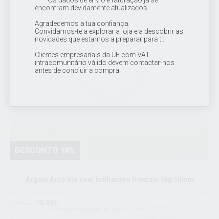
encontram devidamente atualizados
Agradecemos a tua confiança.
Convidamos-te a explorar a loja e a descobrir as
novidades que estamos a preparar para ti.
Clientes empresariais da UE com VAT
intracomunitário válido devem contactar-nos
antes de concluir a compra.
DESCONTO 18%
Argola Arco Iris com brilhantes frontais 16g 10mm
22.00€
18.00€
promociones valido do dia 12/02/2024 ate 12/5/2024