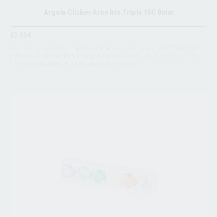
Argola Clicker Arco Iris Tripla 16G 8mm
43.00€
Joia / argola clicker tripla em titânio grau implante ASTM F136,
estilo clássico composta por zircónias de várias cores CZ de
1.0mm cravadas em três aros. 16Gx8mm