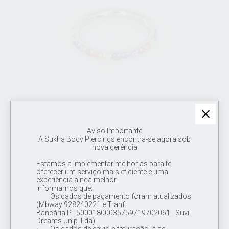
Aviso Importante
A Sukha Body Piercings encontra-se agora sob
Argola Clicker Arco Iris 16G 8mm
nova gerência
Estamos a implementar melhorias para te
24.00€
oferecer um serviço mais eficiente e uma
Joia / argola em titânio de grau de implante ASTM F136, com
experiência ainda melhor.
zircónias de varias cores com 0.7mm cada uma cravadas na
Informamos que:
lateral da argola de titânio 16G 8mm
· Os dados de pagamento foram atualizados
(Mbway 928240221 e Tranf.
Bancária PT50001800035759719702061 - Suvi
Dreams Unip. Lda)
· Os dados de envio e faturação já se