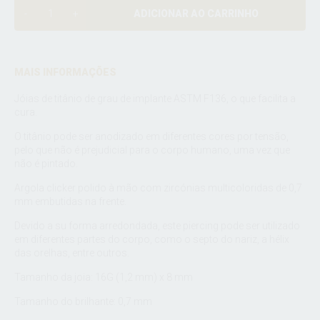
ADICIONAR AO CARRINHO
MAIS INFORMAÇÕES
Jóias de titânio de grau de implante ASTM F136, o que facilita a
cura.
O titânio pode ser anodizado em diferentes cores por tensão,
pelo que não é prejudicial para o corpo humano, uma vez que
não é pintado.
Argola clicker polido à mão com zircónias multicoloridas de 0,7
mm embutidas na frente.
Devido a su forma arredondada, este piercing pode ser utilizado
em diferentes partes do corpo, como o septo do nariz, a hélix
das orelhas, entre outros.
Tamanho da joia: 16G (1,2 mm) x 8 mm
Tamanho do brilhante: 0,7 mm