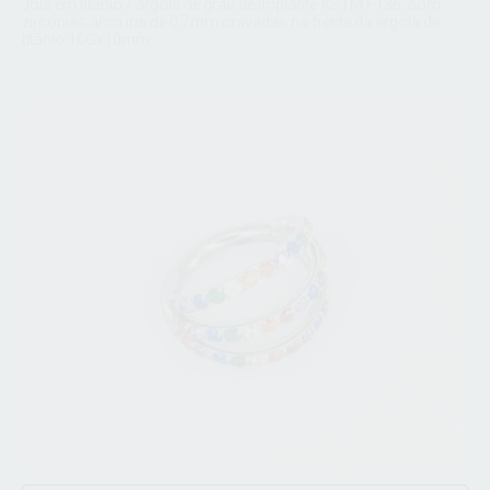
Joia em titânio / argola de grau de implante ASTM F136, com
zircónias arco iris de 0.7mm cravadas na frente da argola de
titânio 16Gx10mm