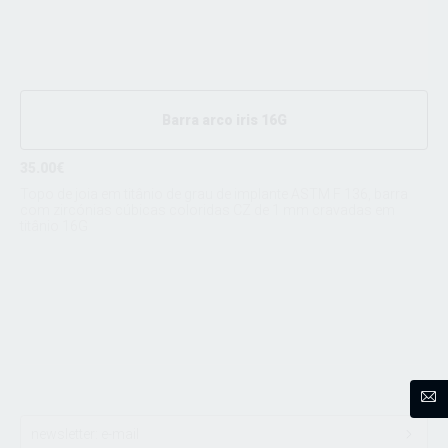
Barra arco iris 16G
35.00€
Topo de joia em titânio de grau de implante ASTM F 136, barra
com zircónias cúbicas coloridas CZ de 1 mm cravadas em
titânio 16G