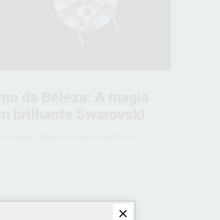
rno da Beleza: A magia
om brilhante Swarovski
considerar adquirir uma jóia com brilhantes