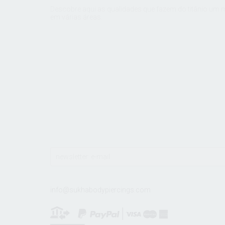
Descobre aqui as qualidades que fazem do titânio um mat
em várias áreas.
info@sukhabodypiercings.com