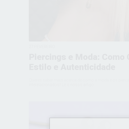
27 FEVEREIRO
Piercings e Moda: Como
Estilo e Autenticidade
Queres saber mais acerca de como a moda e os pierci
interelacionados? Lê o nosso artigo.