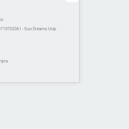
or.
19702061 - Suvi Dreams Unip.
mpra.