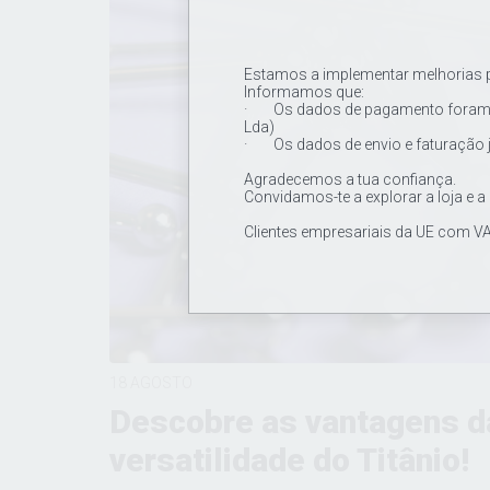
Estamos a implementar melhorias pa
Informamos que:
· Os dados de pagamento foram a
Lda)
· Os dados de envio e faturação 
Agradecemos a tua confiança.
Convidamos-te a explorar a loja e a
Clientes empresariais da UE com VA
18 AGOSTO
Descobre as vantagens d
versatilidade do Titânio!