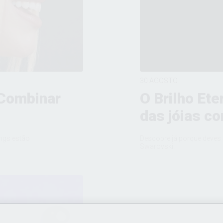
30 AGOSTO
 Combinar
O Brilho Ete
das jóias c
ngs estão
Descobre já porque deves 
Swarovski.