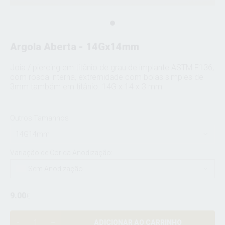
Argola Aberta - 14Gx14mm
Joia / piercing em titânio de grau de implante ASTM F136,
com rosca interna, extremidade com bolas simples de
3mm também em titânio. 14G x 14 x 3 mm
Outros Tamanhos
14G14mm
Variação de Cor da Anodização:
Sem Anodização
9.00
€
ADICIONAR AO CARRINHO