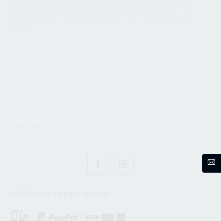
Joia em titânio de grau de implante ASTM F136, com rosca
interna, extremidade com bolas simples e 3 pontos de
perfuração para encaixe de topo de 16G, barra de 14G com
36mm
info@sukhabodypiercings.com