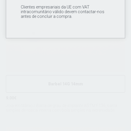
Clientes empresariais da UE com VAT
intracomunitário válido devem contactar-nos
antes de concluir a compra.
Barbel 14G 14mm
9.00€
Joia em titânio / Barra de grau de implante ASTM F136, barra
simples de rosca interna com bola simples na extremidade.