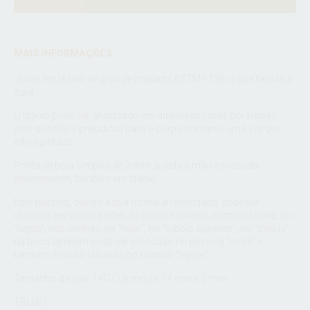
MAIS INFORMAÇÕES
Jóias em titânio de grau de implante ASTM F136, o que facilita a
cura.
O titânio pode ser anodizado em diferentes cores por tensão,
pelo que não é prejudicial para o corpo humano, uma vez que
não é pintado.
Ponta de bola simples de 3 mm, polida à mão e roscada
internamente, também em titânio.
Este piercing, devido à sua forma arredondada, pode ser
utilizado em várias partes do corpo humano, como no nariz, no
"septo", nas orelhas, na "hélix", no "lobolo superior", no "tragus",
na boca também pode ser colocado no piercing "smile" e
também é muito utilizado no mamilo "nipple".
Tamanho da joia: 14G (1,6 mm) x 14 mm x 3 mm
TBL601