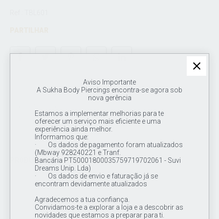
Ref.: TBL601
PARTILHAR
Aviso Importante
A Sukha Body Piercings encontra-se agora sob
nova gerência
Voltar à Loja
Estamos a implementar melhorias para te
oferecer um serviço mais eficiente e uma
experiência ainda melhor.
Informamos que:
· Os dados de pagamento foram atualizados
(Mbway 928240221 e Tranf.
Bancária PT50001800035759719702061 - Suvi
PRODUTOS SUGERIDOS
Dreams Unip. Lda)
· Os dados de envio e faturação já se
encontram devidamente atualizados
Agradecemos a tua confiança.
Convidamos-te a explorar a loja e a descobrir as
novidades que estamos a preparar para ti.