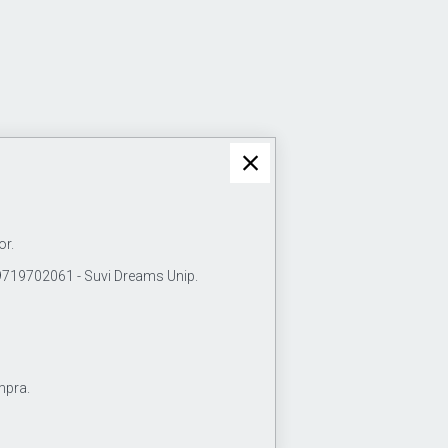
or.
19702061 - Suvi Dreams Unip.
mpra.