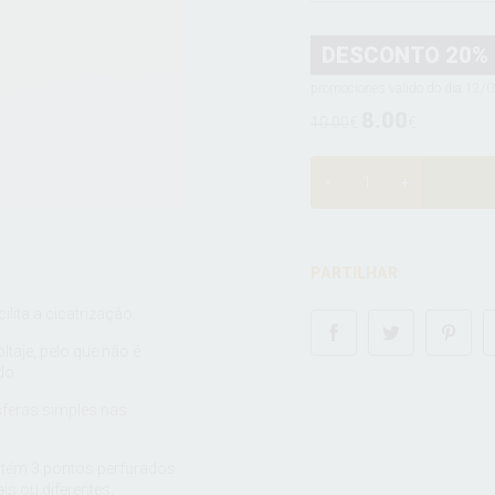
DESCONTO 20%
promociones valido do dia 12/
8.00
10.00
€
€
PARTILHAR
ilita a cicatrizaçâo.
ltaje, pelo que não é
do.
sferas simples nas
contém 3 pontos perfurados
s ou diferentes.