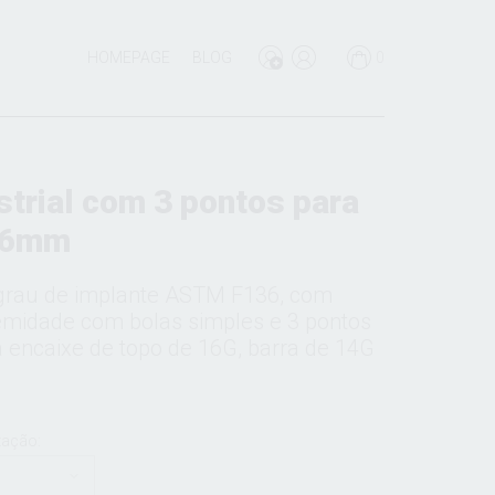
HOMEPAGE
BLOG
0
strial com 3 pontos para
36mm
e grau de implante ASTM F136, com
remidade com bolas simples e 3 pontos
 encaixe de topo de 16G, barra de 14G
zação: