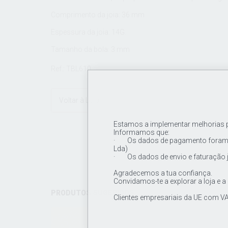
Comprimento da joia: 36 mm
Espessura da joia: 14G.
Tamanho da bola: 3 mm
Ref.: TBL610
Voltar à Loja
Estamos a implementar melhorias pa
Informamos que:
· Os dados de pagamento foram a
Lda)
· Os dados de envio e faturação 
Agradecemos a tua confiança.
Convidamos-te a explorar a loja e a
PRODUTOS SUGERIDOS
Clientes empresariais da UE com VA