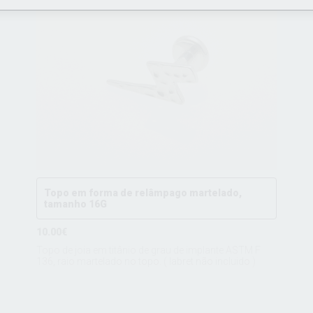
Topo em forma de relâmpago martelado,
tamanho 16G
10.00€
Topo de joia em titânio de grau de implante ASTM F
136, raio martelado no topo. ( labret não incluido )