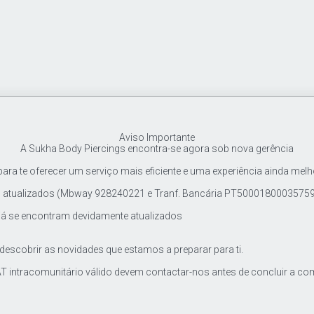
Aviso Importante
A Sukha Body Piercings encontra-se agora sob nova gerência
ra te oferecer um serviço mais eficiente e uma experiência ainda melh
tualizados (Mbway 928240221 e Tranf. Bancária PT500018000357597
já se encontram devidamente atualizados
 descobrir as novidades que estamos a preparar para ti.
T intracomunitário válido devem contactar-nos antes de concluir a co