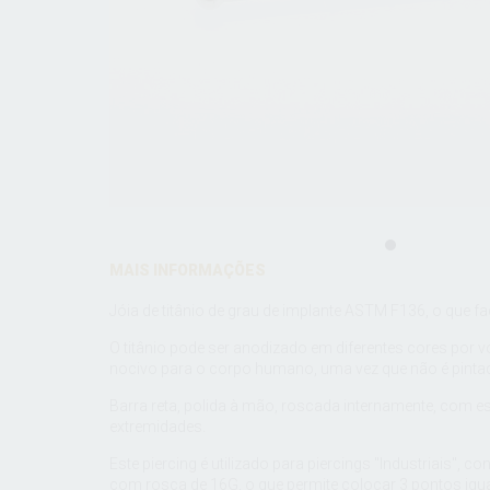
MAIS INFORMAÇÕES
Jóia de titânio de grau de implante ASTM F136, o que fac
O titânio pode ser anodizado em diferentes cores por vo
nocivo para o corpo humano, uma vez que não é pinta
Barra reta, polida à mão, roscada internamente, com e
extremidades.
Este piercing é utilizado para piercings "Industriais", 
com rosca de 16G, o que permite colocar 3 pontos iguai