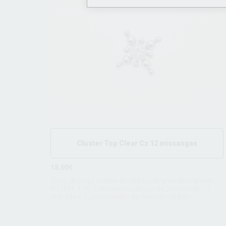
Cluster Top Clear Cz 12 missangas
18.00€
Topo de joia / cluster em titânio de grau de implante
ASTM F 136, 1 zircónias cúbicas de 2mm clear CZ
cravada + 12 missangas de 1mm em titânio