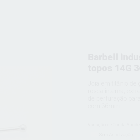
Barbell indu
topos 14G 
Joia em titânio d
rosca interna, ext
de perfuração para
com 36mm
Variação de Cor da Anodi
Sem Anodização