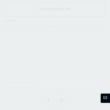
Top Half Moon 16G
27.00€
Topo de Joia / titânio grau implante ASTM F136, Lua em titânio
junta com pedra opala azul meia noite 16G