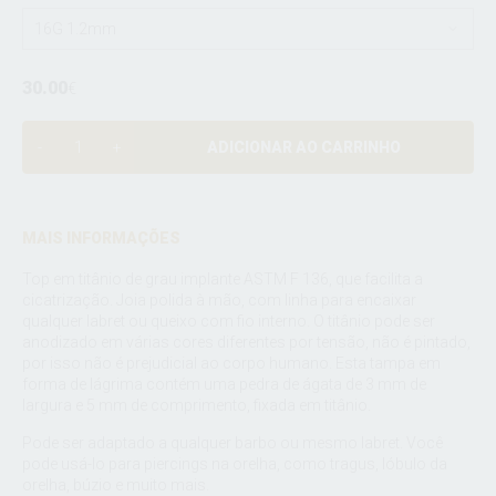
16G 1.2mm
30.00
€
ADICIONAR AO CARRINHO
MAIS INFORMAÇÕES
Top em titânio de grau implante ASTM F 136, que facilita a
cicatrização. Joia polida à mão, com linha para encaixar
qualquer labret ou queixo com fio interno. O titânio pode ser
anodizado em várias cores diferentes por tensão, não é pintado,
por isso não é prejudicial ao corpo humano. Esta tampa em
forma de lágrima contém uma pedra de ágata de 3 mm de
largura e 5 mm de comprimento, fixada em titânio.
Pode ser adaptado a qualquer barbo ou mesmo labret. Você
pode usá-lo para piercings na orelha, como tragus, lóbulo da
orelha, búzio e muito mais.