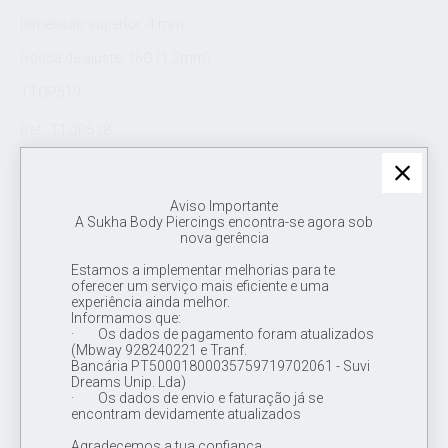
Dimensão superior: 4 mm
Rosca de ajuste: 16G (1.2mm)
TTOP519
Ref.: TTOP528
PARTILHAR
Aviso Importante
A Sukha Body Piercings encontra-se agora sob
nova gerência
Estamos a implementar melhorias para te
oferecer um serviço mais eficiente e uma
experiência ainda melhor.
Informamos que:
Voltar à Loja
· Os dados de pagamento foram atualizados
(Mbway 928240221 e Tranf.
Bancária PT50001800035759719702061 - Suvi
Dreams Unip. Lda)
· Os dados de envio e faturação já se
encontram devidamente atualizados
PRODUTOS SUGERIDOS
Agradecemos a tua confiança.