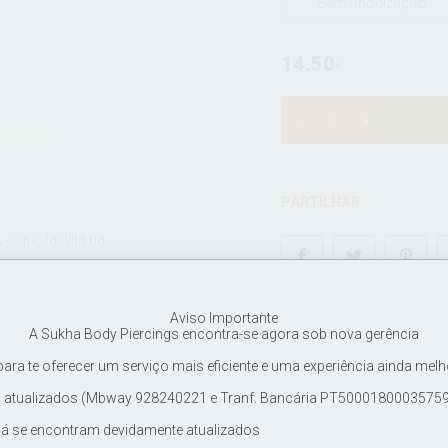
Sem Anodização
14.50
€
PARTILHAR
o que facilita na
s através de voltagem,
Aviso Importante
A Sukha Body Piercings encontra-se agora sob nova gerência
 labret ou barbel de
ra te oferecer um serviço mais eficiente e uma experiência ainda melh
tualizados (Mbway 928240221 e Tranf. Bancária PT500018000357597
 cravados.
já se encontram devidamente atualizados
us", "flat piercing", "upper