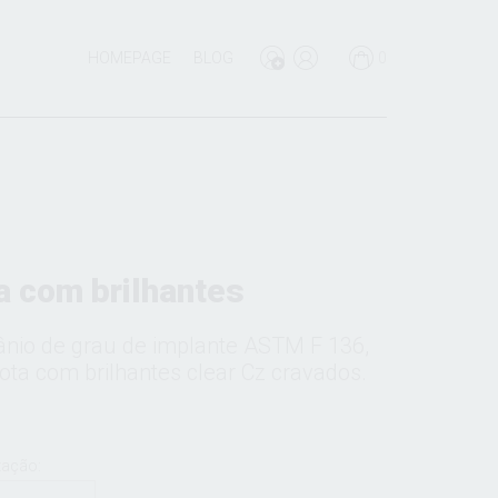
HOMEPAGE
BLOG
0
a com brilhantes
tânio de grau de implante ASTM F 136,
ta com brilhantes clear Cz cravados.
zação: