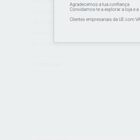
lóbulo", entre outros.
Agradecemos a tua confiança.
Convidamos-te a explorar a loja e a
Rosca de enciaxe: 16G (1.2mm)
Clientes empresariais da UE com VA
Labret nâo incluido
dimensāo topo 8mm
Ref.: TTOP483
Voltar à Loja