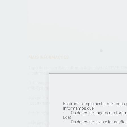
MAIS INFORMAÇÕES
Topo de joia em titânio de grau de implante ASTM F 136, 
cicatrização.
O Titânio pode ser anodizado em várias cores diferente
não é pintado, logo não é prejudicial ao corpo humano.
Joia polida a mão, com rosca de adaptação em qualquer
rosca interna.
Estamos a implementar melhorias pa
Informamos que:
· Os dados de pagamento foram a
Este topo em forma de gaivota com brilhantes clear Cz
Lda)
· Os dados de envio e faturação 
Este piercing é mais utilizado para orelhas , como o "trag