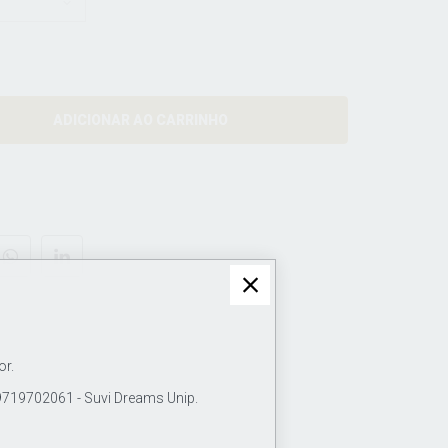
ADICIONAR AO CARRINHO
or.
19702061 - Suvi Dreams Unip.