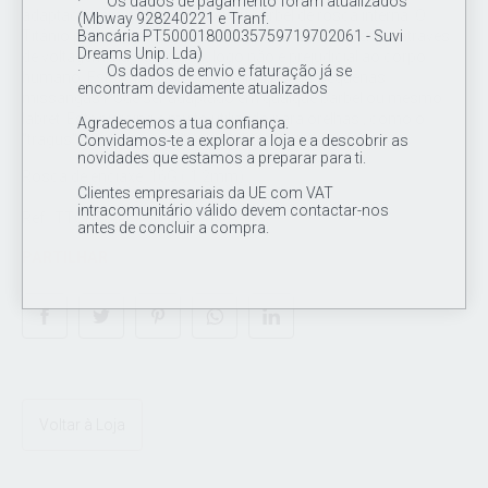
· Os dados de pagamento foram atualizados
adaptação em qualquer labret ou barbel de rosca interna. O
(Mbway 928240221 e Tranf.
Bancária PT50001800035759719702061 - Suvi
Titânio pode ser anodizado em várias cores diferentes através
Dreams Unip. Lda)
de voltagem, não é pintado, logo não é prejudicial ao corpo
· Os dados de envio e faturação já se
humano. Este topo esta constituido por 11 pequenas
encontram devidamente atualizados
missangas Pode ser adaptado em qualque barbel ou mesmo
labret. Este piercing é muito utilizado para orelhas , como o
Agradecemos a tua confiança.
"tragus", "flat piercing", "upper lóbulo" entre outros .
Convidamos-te a explorar a loja e a descobrir as
novidades que estamos a preparar para ti.
Rosca de enciaxe: 16G ( 1.2mm)
Clientes empresariais da UE com VAT
intracomunitário válido devem contactar-nos
Ref.: TTOP283
antes de concluir a compra.
PARTILHAR
Voltar à Loja