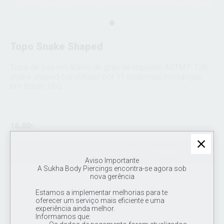
Topo Snake Shaped
Topo de joia em titânio de grau de implante ASTM F 136,
snake shaped constituído por 11 pequenas missangas
em titânio 16G
16.00
€
ADICIONAR AO CARRINHO
Aviso Importante
A Sukha Body Piercings encontra-se agora sob
nova gerência
Estamos a implementar melhorias para te
MAIS INFORMAÇÕES
oferecer um serviço mais eficiente e uma
experiência ainda melhor.
Topo de joia em titânio de grau de implante ASTM F 136, o que
Informamos que:
facilita na cicatrização. Joia polida a mão, com rosca de