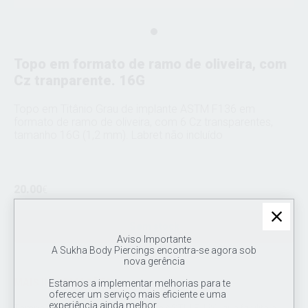
Topo em formato de ramo de oliveira, com
Cz tranparente. 16G
Topo em Titânio Grau de implante ASTM F136 em
formato de ramo de oliveira, com 6 Cz transparentes,
tamanho 16G (1,2 mm). Labret não incluído
20.00
€
Sem stock
Aviso Importante
A Sukha Body Piercings encontra-se agora sob
nova gerência
MAIS INFORMAÇÕES
Estamos a implementar melhorias para te
oferecer um serviço mais eficiente e uma
experiência ainda melhor.