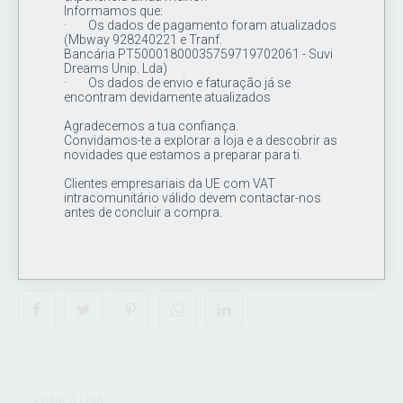
Tampa em titânio grau de implante ASTM F 136, que facilita a
Informamos que:
cicatrização. Joia polida à mão, rosqueada para caber em
· Os dados de pagamento foram atualizados
qualquer labret ou queixo com rosca interna.
(Mbway 928240221 e Tranf.
Bancária PT50001800035759719702061 - Suvi
O titânio pode ser anodizado em diversas cores diferentes por
Dreams Unip. Lda)
voltagem, não é banhado, portanto não é prejudicial ao corpo
· Os dados de envio e faturação já se
encontram devidamente atualizados
humano. Este top contém 6 Cz transparentes.
Agradecemos a tua confiança.
Pode ser adaptado a qualquer barbel ou mesmo labret. Este
Convidamos-te a explorar a loja e a descobrir as
piercing é o mais utilizado para as orelhas, como a “concha”, o
novidades que estamos a preparar para ti.
“piercing plano”, o “lobo superior”, entre outros.
Clientes empresariais da UE com VAT
Medição de rosca: 16G (1.2 mm)
intracomunitário válido devem contactar-nos
antes de concluir a compra.
Ref.: TTOP267
PARTILHAR
Voltar à Loja