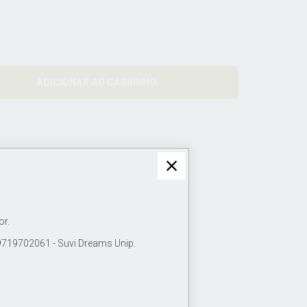
ADICIONAR AO CARRINHO
or.
19702061 - Suvi Dreams Unip.