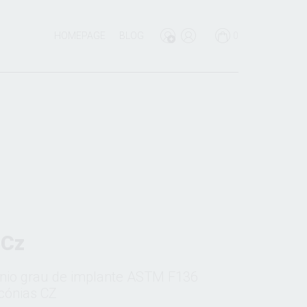
HOMEPAGE
BLOG
0
 Cz
tánio grau de implante ASTM F136
cónias CZ