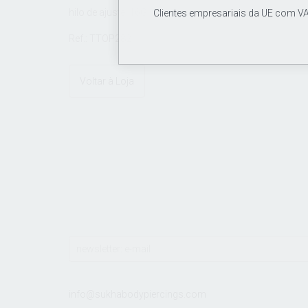
hilo de ajuste: 16G
Clientes empresariais da UE com VA
Ref.: TTOP282
Voltar à Loja
info@sukhabodypiercings.com