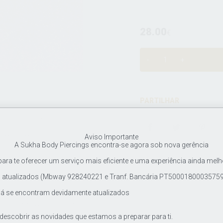
28.00
€
PARTILHAR
ita la cicatrización.
ier labret o barra con
Aviso Importante
A Sukha Body Piercings encontra-se agora sob nova gerência
ra te oferecer um serviço mais eficiente e uma experiência ainda melh
s mediante voltaje, no está
tualizados (Mbway 928240221 e Tranf. Bancária PT500018000357597
já se encontram devidamente atualizados
tragus”, “piercing plano”,
 descobrir as novidades que estamos a preparar para ti.