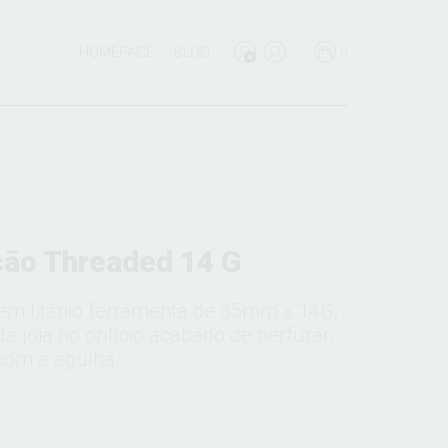
HOMEPAGE
BLOG
0
ção Threaded 14 G
 em titânio ferramenta de 35mm x 14G,
a joia no orifício acabado de perfurar,
com a agulha.