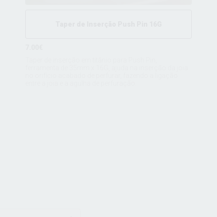
Taper de Inserção Push Pin 16G
7.00€
Taper de inserção em titânio para Push Pin,
ferramenta de 35mm x 16G, ajuda na inserção da joia
no orifício acabado de perfurar, fazendo a ligação
entre a joia e a agulha de perfuração.