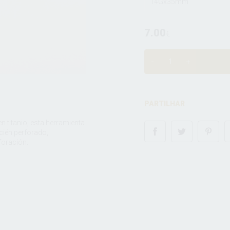
14Gx35mm
7.00
€
PARTILHAR
en titanio, esta herramienta
ecién perforado,
rforación.