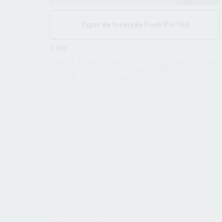
Taper de Inserção Push Pin 14G
7.00€
Taper de Inserção Push Pin em titânio, esta ferramenta
de 35mm x 14G, ajuda na inserção da joia no orifício
acabado de perfurar, fazendo a ligação entre a joia e a
agulha de perfuração.