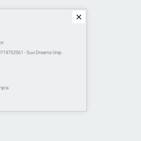
or.
19702061 - Suvi Dreams Unip.
mpra.