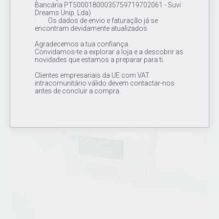
Desinclor
Bancária PT50001800035759719702061 - Suvi
Dreams Unip. Lda)
· Os dados de envio e faturação já se
5.00€
3.50€
encontram devidamente atualizados
promociones valido do dia 12/02/2024 ate 12/5/2024
Agradecemos a tua confiança.
Clorhexidina 1%
Convidamos-te a explorar a loja e a descobrir as
novidades que estamos a preparar para ti.
Clientes empresariais da UE com VAT
intracomunitário válido devem contactar-nos
antes de concluir a compra.