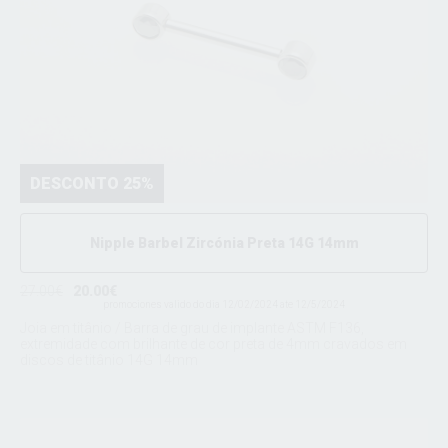
DESCONTO 25%
Nipple Barbel Zircónia Preta 14G 14mm
27.00€
20.00€
promociones valido do dia 12/02/2024 ate 12/5/2024
Joia em titânio / Barra de grau de implante ASTM F136,
extremidade com brilhante de cor preta de 4mm cravados em
discos de titânio 14G 14mm