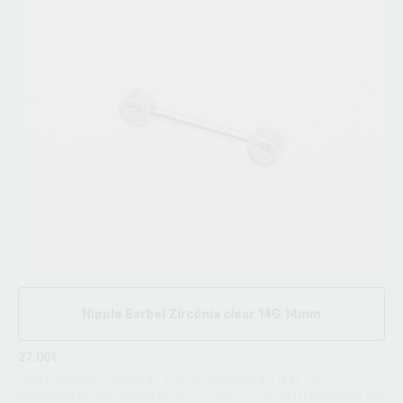
Nipple Barbel Zircônia clear 14G 14mm
27.00€
Joia em titânio / Barra de grau de implante ASTM F136,
extremidade com brilhante de cor clear CZ de 4mm cravados em