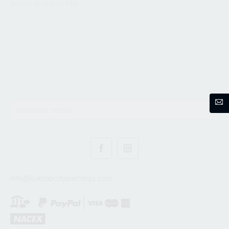
discos de titânio 14G
info@sukhabodypiercings.com