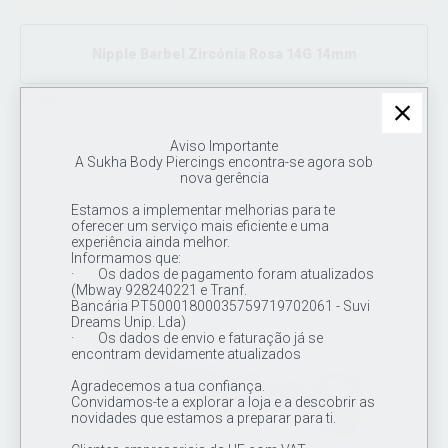
Nipple Barbel Zircónia Rosa 14G 14mm
27.00€
Joia em titânio / Barra de grau de implante ASTM F136,
extremidade com brilhante de cor Rosa de 4mm cravados em
Aviso Importante
discos de titânio 14G 14mm
A Sukha Body Piercings encontra-se agora sob
nova gerência
Estamos a implementar melhorias para te
oferecer um serviço mais eficiente e uma
experiência ainda melhor.
Informamos que:
· Os dados de pagamento foram atualizados
(Mbway 928240221 e Tranf.
Bancária PT50001800035759719702061 - Suvi
Dreams Unip. Lda)
· Os dados de envio e faturação já se
encontram devidamente atualizados
Agradecemos a tua confiança.
Convidamos-te a explorar a loja e a descobrir as
novidades que estamos a preparar para ti.