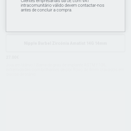
Clientes empresariais da UE com VAT
intracomunitário válido devem contactar-nos
antes de concluir a compra.
Nipple Barbel Zircónia Amatist 14G 14mm
27.00€
Joia em titânio / Barra de grau de implante ASTM F136,
extremidades com brilhantes de cor Roxo de 4mm cravados em
discos de titânio