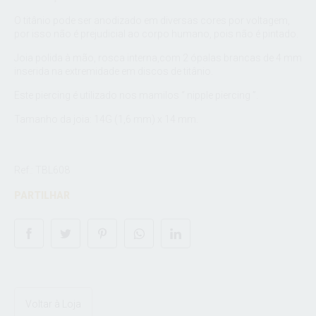
O titânio pode ser anodizado em diversas cores por voltagem,
por isso não é prejudicial ao corpo humano, pois não é pintado.
Joia polida à mão, rosca interna,com 2 ópalas brancas de 4 mm
inserida na extremidade em discos de titânio.
Este piercing é utilizado nos mamilos “ nipple piercing ”.
Tamanho da joia: 14G (1,6 mm) x 14 mm.
Ref.: TBL608
PARTILHAR
Voltar à Loja