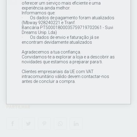
MAIS INFORMAÇÕES
oferecer um serviço mais eficiente e uma
experiência ainda melhor.
Informamos que:
Jóia em titânio de grau de implante ASTM F136, o que facilita na
· Os dados de pagamento foram atualizados
cicatrização.
(Mbway 928240221 e Tranf.
Bancária PT50001800035759719702061 - Suvi
O titânio pode ser anodizado em diferentes cores atravez de
Dreams Unip. Lda)
voltagem, logo não é prejudicial ao corpo humano, pois não é
· Os dados de envio e faturação já se
pintado.
encontram devidamente atualizados
Agradecemos a tua confiança.
Polida à mão, de rosca interna, com barra recta e chapa de
Convidamos-te a explorar a loja e a descobrir as
4mm.
novidades que estamos a preparar para ti.
Esta peça poderá ser utilizada em grande parte das perfurações
Clientes empresariais da UE com VAT
auriculares: helix, flat, tragus, lóbulo, forward helix etc.
intracomunitário válido devem contactar-nos
antes de concluir a compra.
Tamanho da rosca: 16G (1.2 mm) x 8 mm
Ref.: TL423
PARTILHAR