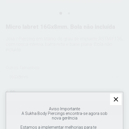
Micro labret 16Gx8mm. Bola não incluída
Joia / Piercing em titânio de grau de implante ASTM F136,
com rosca interna, barra reta e base plana. Bola não
incluída
Outros Tamanhos
16Gx8mm
6.00
€
Sem stock
Aviso Importante
A Sukha Body Piercings encontra-se agora sob
nova gerência
Estamos a implementar melhorias para te