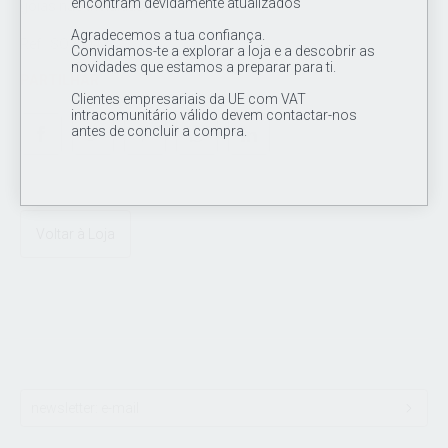
encontram devidamente atualizados
(jóias não incluídas)
Agradecemos a tua confiança.
Ref.: SO2004
Convidamos-te a explorar a loja e a descobrir as
novidades que estamos a preparar para ti.
PARTILHAR
Clientes empresariais da UE com VAT
intracomunitário válido devem contactar-nos
antes de concluir a compra.
Voltar à Loja