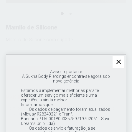
Mamilo de Silicone
Mamilo de Silicone com suporte
Aviso Importante
Exclusivo profissionais
A Sukha Body Piercings encontra-se agora sob
nova gerência
Estamos a implementar melhorias para te
oferecer um serviço mais eficiente e uma
MAIS INFORMAÇÕES
experiência ainda melhor.
Informamos que:
Mamilo de Silicone, molde apto para treino ou exposição de
· Os dados de pagamento foram atualizados
jóias, com suporte de acrílico
(Mbway 928240221 e Tranf.
Bancária PT50001800035759719702061 - Suvi
Dreams Unip. Lda)
· Os dados de envio e faturação já se