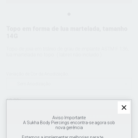
Topo em forma de lua martelada, tamanho
14G
Topo de joia em titânio de grau de implante ASTM F 136,
lua martelada no topo. ( labret não incluido )
Variação de Cor da Anodização:
Sem Anodização
10.00
€
ADICIONAR AO CARRINHO
Aviso Importante
A Sukha Body Piercings encontra-se agora sob
nova gerência
Estamos a implementar melhorias para te