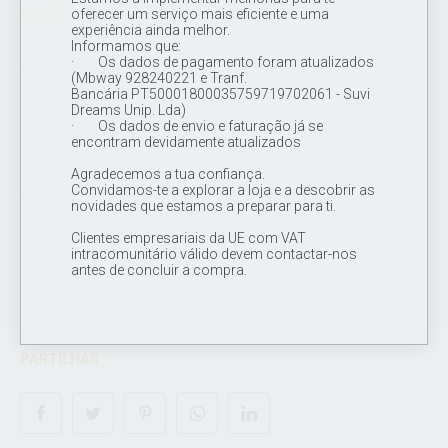
MAIS INFORMAÇÕES
oferecer um serviço mais eficiente e uma
experiência ainda melhor.
Informamos que:
Tampa de joia em titânio de grau implante ASTM F 136, que
· Os dados de pagamento foram atualizados
facilita a cicatrização. Joia polida à mão, com linha para
(Mbway 928240221 e Tranf.
encaixar qualquer labret ou queixo com fio interno. O titânio pode
Bancária PT50001800035759719702061 - Suvi
ser anodizado em várias cores diferentes por tensão, não é
Dreams Unip. Lda)
pintado, por isso não é prejudicial ao corpo humano. Esta
· Os dados de envio e faturação já se
encontram devidamente atualizados
tampa é formada por um lua martelada " " parafuso de
iluminação martelado " em titânio.
Agradecemos a tua confiança.
Convidamos-te a explorar a loja e a descobrir as
Pode ser adaptado a qualquer barbo ou mesmo labret. Este
novidades que estamos a preparar para ti.
piercing é muito utilizado para microdermal entre outros.
Clientes empresariais da UE com VAT
Rosca de ajuste: 14G (1.6mm)
intracomunitário válido devem contactar-nos
antes de concluir a compra.
*Labret não incluído
Ref.: TTOP321
PARTILHAR