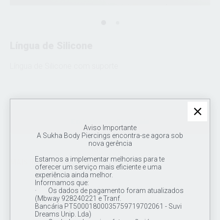
Língua de Silicone
Língua de Silicone com suporte
Exclusivo profissionais
Aviso Importante
A Sukha Body Piercings encontra-se agora sob
nova gerência
Estamos a implementar melhorias para te
MAIS INFORMAÇÕES
oferecer um serviço mais eficiente e uma
experiência ainda melhor.
Língua de Silicone, molde apto para treino ou exposição de jóias,
Informamos que:
com suporte de acrílico
· Os dados de pagamento foram atualizados
(Mbway 928240221 e Tranf.
Bancária PT50001800035759719702061 - Suvi
Dreams Unip. Lda)