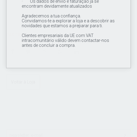
· Os dados de envio e faturação já se
(jóias não incluídas)
encontram devidamente atualizados
Agradecemos a tua confiança.
Convidamos-te a explorar a loja e a descobrir as
Ref.: SO2005
novidades que estamos a preparar para ti.
PARTILHAR
Clientes empresariais da UE com VAT
intracomunitário válido devem contactar-nos
antes de concluir a compra.
Voltar à Loja