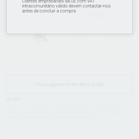
Clientes empresariais da UE com VAT
intracomunitário válido devem contactar-nos
antes de concluir a compra.
Topo Lágrima Pedra Natural 16G
22.00€
Topo de joia / lágrima em titânio de grau de implante ASTM F
136, lágrima contém uma pedra natural de 3mm de largura e
5mm de comprimento, cravada em titânio 16G