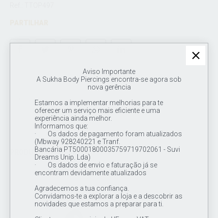
Ref.: TTOP497
PARTILHAR
Aviso Importante
A Sukha Body Piercings encontra-se agora sob
nova gerência
Voltar à Loja
Estamos a implementar melhorias para te
oferecer um serviço mais eficiente e uma
experiência ainda melhor.
Informamos que:
· Os dados de pagamento foram atualizados
(Mbway 928240221 e Tranf.
Bancária PT50001800035759719702061 - Suvi
PRODUTOS SUGERIDOS
Dreams Unip. Lda)
· Os dados de envio e faturação já se
encontram devidamente atualizados
Agradecemos a tua confiança.
Convidamos-te a explorar a loja e a descobrir as
novidades que estamos a preparar para ti.