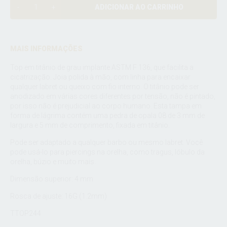
ADICIONAR AO CARRINHO
MAIS INFORMAÇÕES
Top em titânio de grau implante ASTM F 136, que facilita a
cicatrização. Joia polida à mão, com linha para encaixar
qualquer labret ou queixo com fio interno. O titânio pode ser
anodizado em várias cores diferentes por tensão, não é pintado,
por isso não é prejudicial ao corpo humano. Esta tampa em
forma de lágrima contém uma pedra de opala 08 de 3 mm de
largura e 5 mm de comprimento, fixada em titânio.
Pode ser adaptado a qualquer barbo ou mesmo labret. Você
pode usá-lo para piercings na orelha, como tragus, lóbulo da
orelha, búzio e muito mais.
Dimensão superior: 4 mm
Rosca de ajuste: 16G (1.2mm)
TTOP244