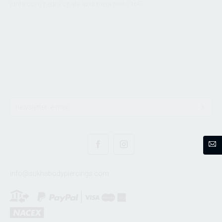
junta com pedra opala azul meia noite 16G
info@sukhabodypiercings.com