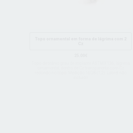
Topo ornamental em forma de lágrima com 2
Cz
25.00€
Topo de titânio grau de implante ASTM F136, lágrima
ornamental, dentro de Cz transparente com Cz
redondo no topo. Medição 16G8 (1,2). Labret não
incluído