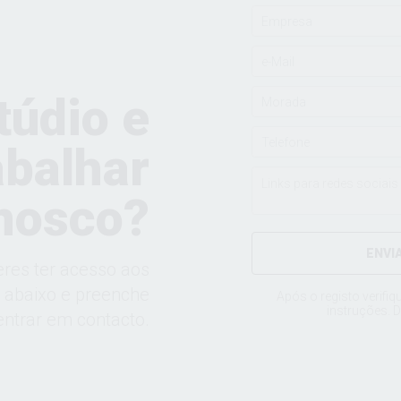
túdio e
abalhar
nosco?
ENVI
eres ter acesso aos
a abaixo e preenche
Após o registo verifiq
instruções. D
ntrar em contacto.