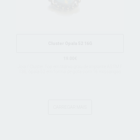
Cluster Opala 52 16G
19.00€
Joia / Cluster Top em titânio grau de implante ASTM F
136, ópala 52 em forma de gota com 16 missangas
CARREGAR MAIS