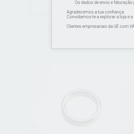
· Os dados de envio e faturação 
Argola Segment Clicker 16G
Agradecemos a tua confiança.
Convidamos-te a explorar a loja e a
11.00€
Clientes empresariais da UE com VA
Joia / argola em titânio de grau de implante ASTM
F136, segment clicker 16Gx10mm.