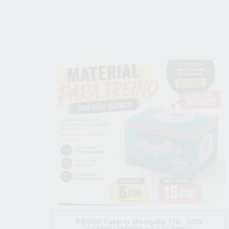
PROMO Catéter Mosquito 17G - USO