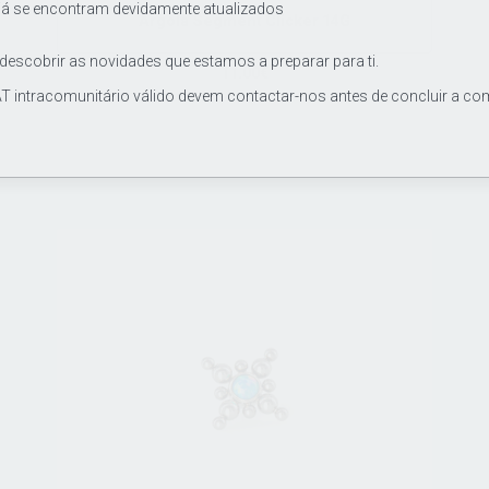
já se encontram devidamente atualizados
Argola Segment Clicker 14G
 descobrir as novidades que estamos a preparar para ti.
11.00€
T intracomunitário válido devem contactar-nos antes de concluir a co
Joia / argola de grau de implante ASTM F136, segment
clicker de titânio 14Gx10mm.