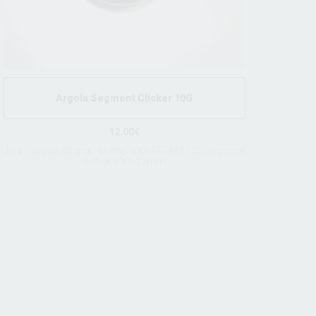
Argola Segment Clicker 10G
12.00€
Joia / argola de grau de implante ASTM F136, segment
clicker 10Gx12mm.