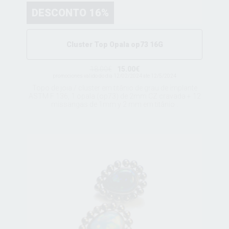
DESCONTO 16%
Cluster Top Opala op73 16G
18.00€
15.00€
promociones valido do dia 12/02/2024 ate 12/5/2024
Topo de joia / cluster em titânio de grau de implante
ASTM F 136, 1 opala (op73) de 2mm CZ cravada + 12
missangas de 1mm y 2 mm em titânio .