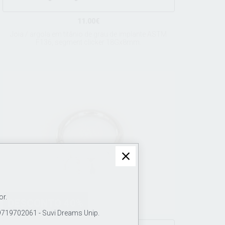
11.00€
Joia / argola em titânio de grau de implante ASTM
F136, segment clicker 18Gx8mm.
or.
DESCONTO 40%
19702061 - Suvi Dreams Unip.