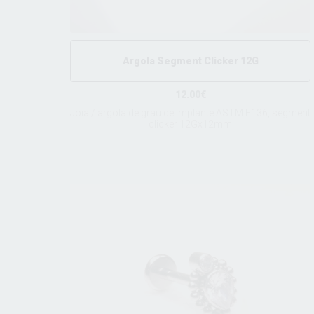
Argola Segment Clicker 12G
12.00€
Joia / argola de grau de implante ASTM F136, segment
clicker 12Gx12mm