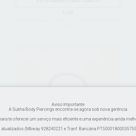
ESTRITAMENTE NÃO CLÍNICO!
6.00€
Catéter Mosquito, SÓ PARA USO ESTRITAMENTE NÃO
CLÍNICO!
Aviso Importante
A Sukha Body Piercings encontra-se agora sob nova gerência
ra te oferecer um serviço mais eficiente e uma experiência ainda melh
tualizados (Mbway 928240221 e Tranf. Bancária PT500018000357597