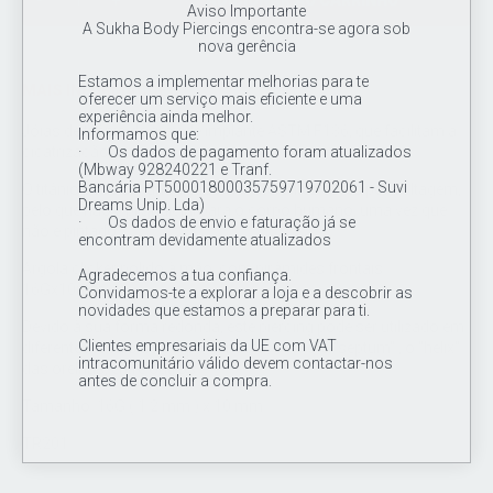
ADICIONAR AO CARRINHO
Aviso Importante
A Sukha Body Piercings encontra-se agora sob
nova gerência
Estamos a implementar melhorias para te
MAIS INFORMAÇÕES
oferecer um serviço mais eficiente e uma
experiência ainda melhor.
Jóias de titânio de grau de implante ASTM F136, que facilitam a
Informamos que:
cicatrização.
· Os dados de pagamento foram atualizados
(Mbway 928240221 e Tranf.
Bancária PT50001800035759719702061 - Suvi
O titânio pode ser anodizado em diferentes cores por voltagem,
Dreams Unip. Lda)
pelo que não é prejudicial para o corpo humano, uma vez que
· Os dados de envio e faturação já se
não é pintado.
encontram devidamente atualizados
Argola clicker polido à mão, com pirâmides frontais
Agradecemos a tua confiança.
16Gx10mm.
Convidamos-te a explorar a loja e a descobrir as
novidades que estamos a preparar para ti.
Devido à sua forma redonda, este piercing pode ser utilizado em
Clientes empresariais da UE com VAT
diferentes locais do corpo humano, como o "septum" , o "hélix"
intracomunitário válido devem contactar-nos
das orelhas, entre outros.
antes de concluir a compra.
Tamanho: 16G ( 1.2 mm ) x 10 mm
TR201