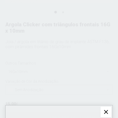
Argola Clicker com triângulos frontais 16G
x 10mm
Joia / argola em titânio de grau de implante ASTM F136,
com pirâmides frontais 16Gx10mm
Outros Tamanhos
16Gx10mm
Variação de Cor da Anodização:
Sem Anodização
15.00
€