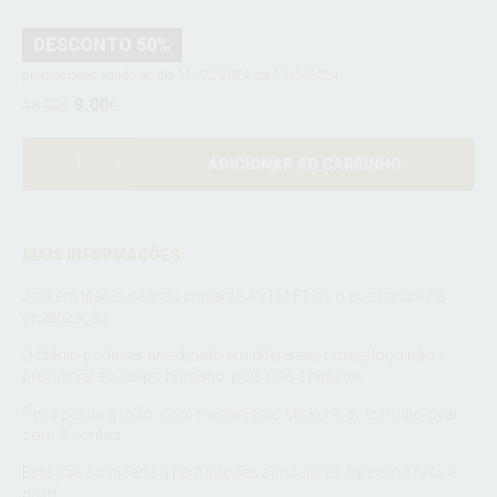
DESCONTO 50%
promociones valido do dia 12/02/2024 ate 12/5/2024
9.00
18.00
€
€
ADICIONAR AO CARRINHO
MAIS INFORMAÇÕES
Joia em titânio de grau implante ASTM F136, o que facilita na
cicatrização
O titânio pode ser anodizado em diferentes cores, logo não é
prejudicial ao corpo humano, pois não é pintado.
Peça polida à mão, com mecanismo clicker e de formato oval
com 9 contas.
Esta jóia é indicada a perfurações auriculares, tal como helix e
daith.