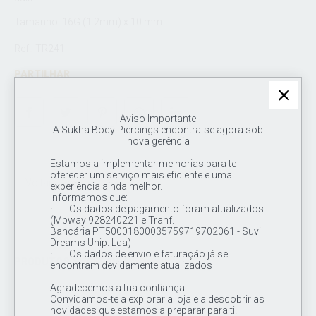
Tamanho: 16G (1.2mm) x 10 mm
Ref.: TR241
PARTILHAR
Aviso Importante
A Sukha Body Piercings encontra-se agora sob
nova gerência
Estamos a implementar melhorias para te
oferecer um serviço mais eficiente e uma
Voltar à Loja
experiência ainda melhor.
Informamos que:
· Os dados de pagamento foram atualizados
(Mbway 928240221 e Tranf.
Bancária PT50001800035759719702061 - Suvi
Dreams Unip. Lda)
· Os dados de envio e faturação já se
PRODUTOS SUGERIDOS
encontram devidamente atualizados
Agradecemos a tua confiança.
Convidamos-te a explorar a loja e a descobrir as
novidades que estamos a preparar para ti.