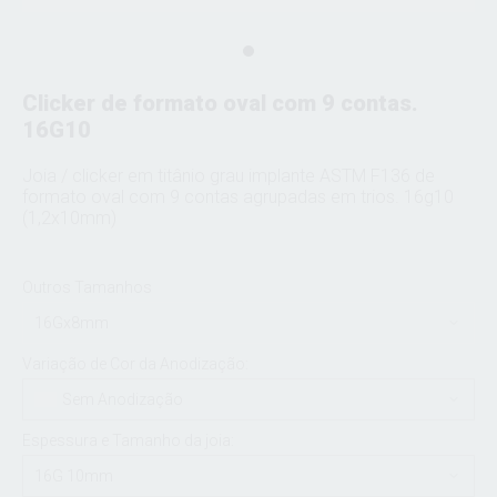
Clicker de formato oval com 9 contas.
16G10
Joia / clicker em titânio grau implante ASTM F136 de
formato oval com 9 contas agrupadas em trios. 16g10
(1,2x10mm)
Outros Tamanhos
16Gx8mm
Variação de Cor da Anodização:
Sem Anodização
Espessura e Tamanho da joia:
16G 10mm