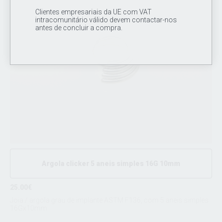
Clientes empresariais da UE com VAT
intracomunitário válido devem contactar-nos
antes de concluir a compra.
Argola clicker 5 aneis simples 16G 10mm
25.00€
Joia / argola grau de implante ASTM F136, com 5 aneis simples
16Gx10mm