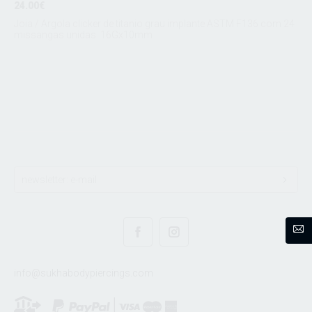
24.00€
Joia / Argola clicker de titanio grau implante ASTM F136 com 24
missangas unidas. 16Gx10mm
info@sukhabodypiercings.com