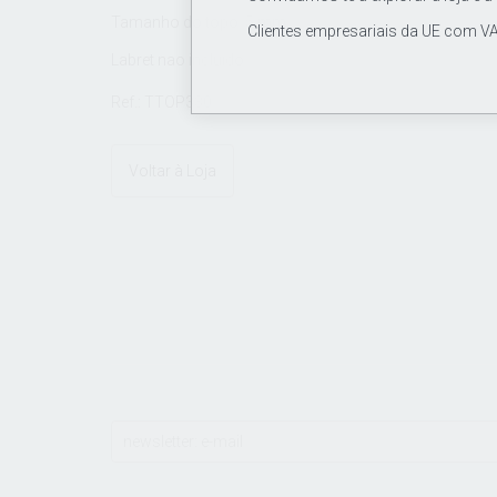
Tamanho do topo: 5 mm
Clientes empresariais da UE com VA
Labret nao incluido
Ref.: TTOP330
Voltar à Loja