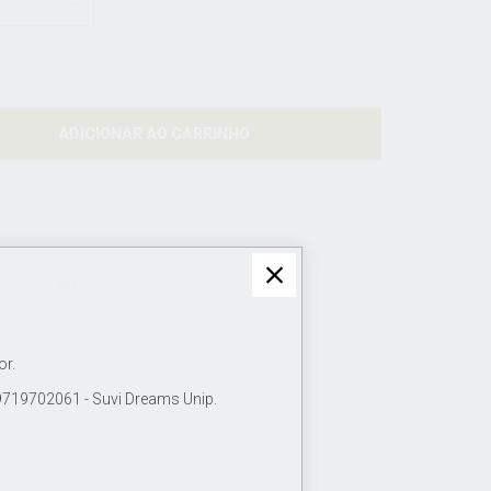
ADICIONAR AO CARRINHO
or.
19702061 - Suvi Dreams Unip.