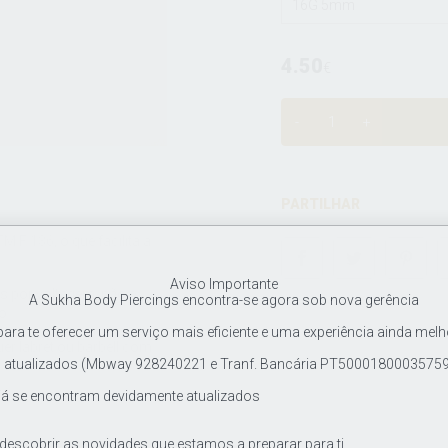
16G 5mm
4.50
€
PARTILHAR
M F 136, o que facilita a
Aviso Importante
es por voltagem, não é
A Sukha Body Piercings encontra-se agora sob nova gerência
o.
ra te oferecer um serviço mais eficiente e uma experiência ainda melh
er labret ou barbell com
tualizados (Mbway 928240221 e Tranf. Bancária PT500018000357597
já se encontram devidamente atualizados
 descobrir as novidades que estamos a preparar para ti.