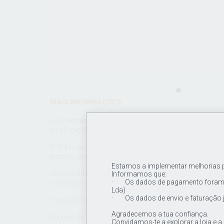
MAIS INFORMAÇÕES
Jóia de titânio para implantes de qualidade superior AST
cicatrização.
O titânio pode ser anodizado em muitas cores diferent
pintado, pelo que não é prejudicial para o corpo human
Estamos a implementar melhorias pa
Jóias polidas à mão, rosca para se adaptarem a qualqu
Informamos que:
· Os dados de pagamento foram a
rosca interna.
Lda)
· Os dados de envio e faturação 
Topo em forma de bola simple.
Agradecemos a tua confiança.
Enciaxe da rosca: 16G (1,2mm)
Convidamos-te a explorar a loja e a