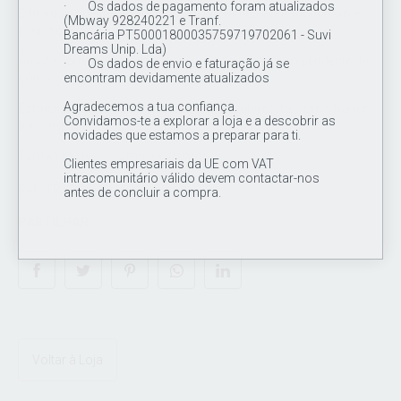
· Os dados de pagamento foram atualizados
O titânio pode ser anodizado em diferentes cores, logo não é
(Mbway 928240221 e Tranf.
prejudicial ao corpo humano, pois não é pintado.
Bancária PT50001800035759719702061 - Suvi
Dreams Unip. Lda)
Argola com mecanismo clicker polida à mão con pendente de
· Os dados de envio e faturação já se
encontram devidamente atualizados
cobra.
Agradecemos a tua confiança.
Esta jóia é indicada a perfurações auriculares, tal como tragus,
Convidamos-te a explorar a loja e a descobrir as
forward helix, rook e à aba nasal.
novidades que estamos a preparar para ti.
Tamanho: 16G (1.2mm) x 10 mm
Clientes empresariais da UE com VAT
intracomunitário válido devem contactar-nos
Ref.: TR191
antes de concluir a compra.
PARTILHAR
Voltar à Loja