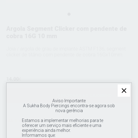
Argola Segment Clicker com pendente de
cobra 16G 10 mm
Joia / argola de grau de implante ASTM F136, segment
clicker de titânio com pendente de cobra 16Gx10mm.
14.00
€
ADICIONAR AO CARRINHO
Aviso Importante
A Sukha Body Piercings encontra-se agora sob
nova gerência
Estamos a implementar melhorias para te
MAIS INFORMAÇÕES
oferecer um serviço mais eficiente e uma
experiência ainda melhor.
Jóia em titânio de grau de implante ASTM F136.
Informamos que: