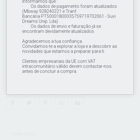
Informamos que:
· Os dados de pagamento foram atualizados
Jóia em titânio de grau de implante ASTM F136.
(Mbway 928240221 e Tranf.
Bancária PT50001800035759719702061 - Suvi
O titânio pode ser anodizado em diferentes cores, logo não é
Dreams Unip. Lda)
prejudicial ao corpo humano, pois não é pintado.
· Os dados de envio e faturação já se
encontram devidamente atualizados
Argola com mecanismo clicker polida à mão.
Agradecemos a tua confiança.
Esta jóia é indicada a perfurações auriculares, tal como tragus,
Convidamos-te a explorar a loja e a descobrir as
novidades que estamos a preparar para ti.
forward helix, rook e à aba nasal.
Clientes empresariais da UE com VAT
Tamanho: 14G (1.6 mm) x 12 mm
intracomunitário válido devem contactar-nos
antes de concluir a compra.
Ref.: TR171
PARTILHAR
Voltar à Loja