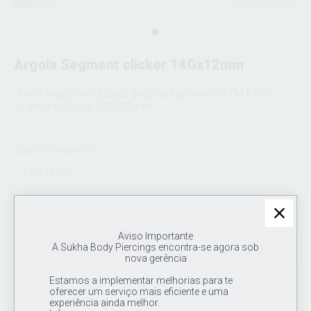
Argola Segment clicker 14Gx12mm
Joia / argola em titânio de grau implante ASTM F136,
segment clicker 14Gx12mm
Outros Tamanhos
14Gx12mm
11.00
€
Aviso Importante
ADICIONAR AO CARRINHO
A Sukha Body Piercings encontra-se agora sob
nova gerência
Estamos a implementar melhorias para te
oferecer um serviço mais eficiente e uma
experiência ainda melhor.
MAIS INFORMAÇÕES