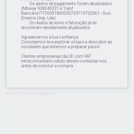
Ref.: TR102
· Os dados de pagamento foram atualizados
(Mbway 928240221 e Tranf.
Bancária PT50001800035759719702061 - Suvi
PARTILHAR
Dreams Unip. Lda)
· Os dados de envio e faturação já se
encontram devidamente atualizados
Agradecemos a tua confiança.
Convidamos-te a explorar a loja e a descobrir as
novidades que estamos a preparar para ti.
Clientes empresariais da UE com VAT
Voltar à Loja
intracomunitário válido devem contactar-nos
antes de concluir a compra.
PRODUTOS SUGERIDOS