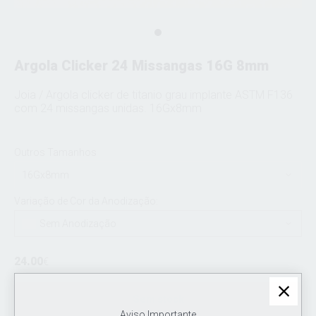
Argola Clicker 24 Missangas 16G 8mm
Joia / Argola clicker de titanio grau implante ASTM F136
com 24 missangas unidas. 16Gx8mm
Outros Tamanhos
16Gx8mm
Variação de Cor da Anodização:
Sem Anodização
24.00
€
Sem stock
Aviso Importante