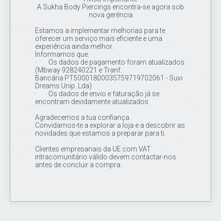
A Sukha Body Piercings encontra-se agora sob
nova gerência
MAIS INFORMAÇÕES
Estamos a implementar melhorias para te
oferecer um serviço mais eficiente e uma
experiência ainda melhor.
Joia em titânio de grau de implante ASTM F136, o que facilita na
Informamos que:
cicatrização.
· Os dados de pagamento foram atualizados
(Mbway 928240221 e Tranf.
Polida á mão, Argola clicker estilo ornamental de titânio com 24
Bancária PT50001800035759719702061 - Suvi
missangas em titânio.
Dreams Unip. Lda)
· Os dados de envio e faturação já se
O Titânio pode ser anodizado em diferentes cores atravez de
encontram devidamente atualizados
voltagem, logo não é prejudicial ao corpo humano, pois não é
Agradecemos a tua confiança.
pintado.
Convidamos-te a explorar a loja e a descobrir as
novidades que estamos a preparar para ti.
Este piercing pela sua forma arredondada poderá ser utilizada
em vários locais do corpo humano, tais como no nariz o
Clientes empresariais da UE com VAT
"septo", nas orelhas o "helix", e "tragus", entre outros.
intracomunitário válido devem contactar-nos
antes de concluir a compra.
Tamanho: 16G (1.2mm) x 8mm