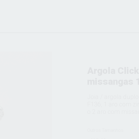
Argola Click
missangas
Joia / argola dupl
F136, 1 aro com zi
o 2 aro com missa
Outros Tamanhos