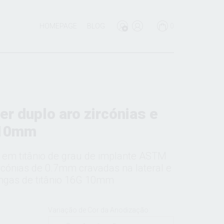
HOMEPAGE
BLOG
0
er duplo aro zircónias e
 10mm
o em titânio de grau de implante ASTM
rcónias de 0.7mm cravadas na lateral e
ngas de titânio 16G 10mm
Variação de Cor da Anodização: