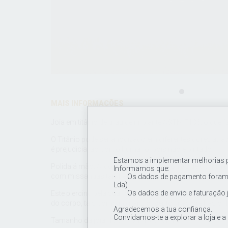
MAIS INFORMAÇÕES
Joia em titânio de grau de implante ASTM F136, o que fac
O Titânio pode ser anodizado em diferentes cores atra
é prejudicial ao corpo humano, pois não é pintado.
Estamos a implementar melhorias pa
Polida á mão, Argola clicker com zircónias de 0.7mm cr
Informamos que:
com missangas também em titânio .
· Os dados de pagamento foram a
Lda)
· Os dados de envio e faturação 
Este piercing pela sua forma arredondada poderá ser ut
do corpo, tais como no nariz o "septo", nas orelhas o "he
Agradecemos a tua confiança.
Convidamos-te a explorar a loja e a
Tamanho da joia: 16G (1.0mm) x 10mm