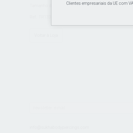
Clientes empresariais da UE com VA
Tamanho dos brilhantes: 0.7mm
Ref.: TR133
Voltar à Loja
info@sukhabodypiercings.com