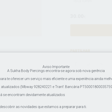
16Gx10mm
30.00
€
PARTILHAR
ilita na cicatrização.
Aviso Importante
vés da voltagem, logo não
A Sukha Body Piercings encontra-se agora sob nova gerência
ra te oferecer um serviço mais eficiente e uma experiência ainda melh
avadas na lateral + aro
tualizados (Mbway 928240221 e Tranf. Bancária PT500018000357597
já se encontram devidamente atualizados
ilizada em várias partes
lix", entre outros.
 descobrir as novidades que estamos a preparar para ti.