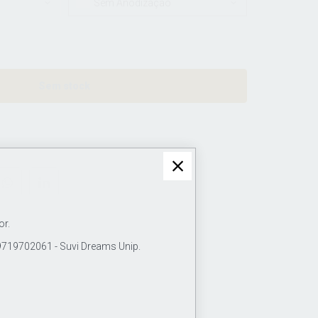
Sem Anodização
Sem stock
or.
19702061 - Suvi Dreams Unip.