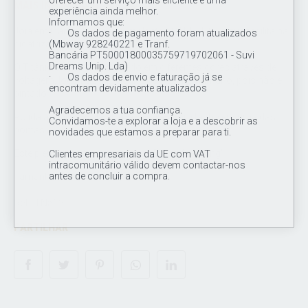
oferecer um serviço mais eficiente e uma
MAIS INFORMAÇÕES
experiência ainda melhor.
Informamos que:
Joia em titânio de grau de implante ASTM F136, o que facilita na
· Os dados de pagamento foram atualizados
cicatrização.
(Mbway 928240221 e Tranf.
Bancária PT50001800035759719702061 - Suvi
Dreams Unip. Lda)
O Titânio pode ser anodizado em diferentes cores através de
· Os dados de envio e faturação já se
voltagem, logo não é prejudicial ao corpo humano, pois não é
encontram devidamente atualizados
pintado.
Agradecemos a tua confiança.
Polida á mão, argola aberta simples com tacha em uma das
Convidamos-te a explorar a loja e a descobrir as
pontas.
novidades que estamos a preparar para ti.
Este piercing é utilizado no nariz "nostril piercing".
Clientes empresariais da UE com VAT
intracomunitário válido devem contactar-nos
antes de concluir a compra.
Tamanho: 18G ( 1.0mm ) x 8mm
Ref.: TN512
PARTILHAR