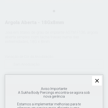
Argola Aberta - 18Gx8mm
Joia em titânio de grau de implante ASTM F136, argola
aberta simples com tacha travao numa das
extremidades, 18G x 8mm.
Variação de Cor da Anodização:
Sem Anodização
9.00
€
Aviso Importante
Sem stock
A Sukha Body Piercings encontra-se agora sob
nova gerência
Estamos a implementar melhorias para te