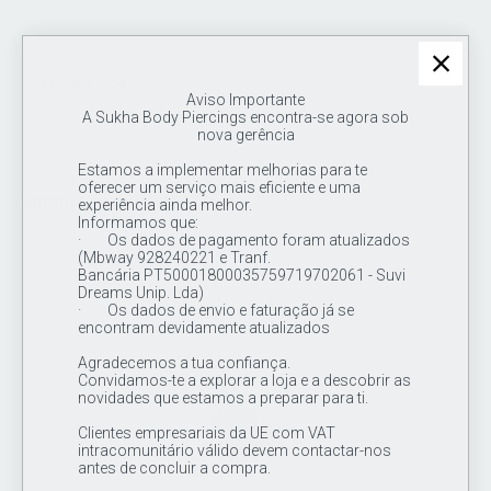
Voltar à Loja
Aviso Importante
A Sukha Body Piercings encontra-se agora sob
nova gerência
Estamos a implementar melhorias para te
oferecer um serviço mais eficiente e uma
PRODUTOS SUGERIDOS
experiência ainda melhor.
Informamos que:
· Os dados de pagamento foram atualizados
(Mbway 928240221 e Tranf.
Bancária PT50001800035759719702061 - Suvi
Dreams Unip. Lda)
· Os dados de envio e faturação já se
encontram devidamente atualizados
Agradecemos a tua confiança.
Convidamos-te a explorar a loja e a descobrir as
novidades que estamos a preparar para ti.
Clientes empresariais da UE com VAT
intracomunitário válido devem contactar-nos
antes de concluir a compra.