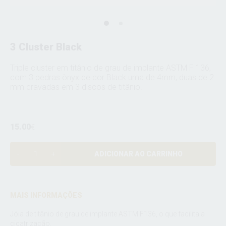
3 Cluster Black
Triple cluster em titânio de grau de implante ASTM F 136,
com 3 pedras ònyx de cor Black uma de 4mm, duas de 2
mm cravadas em 3 discos de titânio.
15.00
€
ADICIONAR AO CARRINHO
MAIS INFORMAÇÕES
Jóia de titânio de grau de implante ASTM F136, o que facilita a
cicatrização.