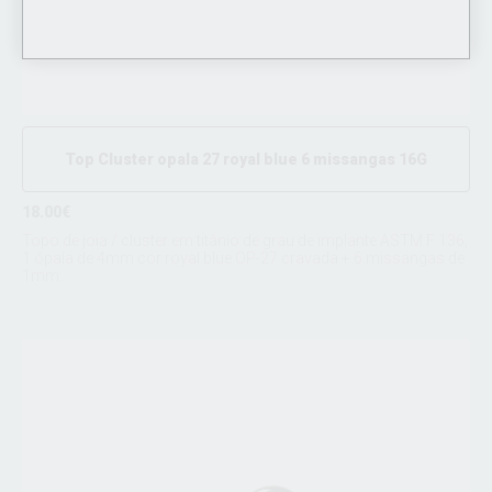
Top Cluster opala 27 royal blue 6 missangas 16G
18.00€
Topo de joia / cluster em titânio de grau de implante ASTM F 136,
1 ópala de 4mm cor royal blue OP-27 cravada + 6 missangas de
1mm.