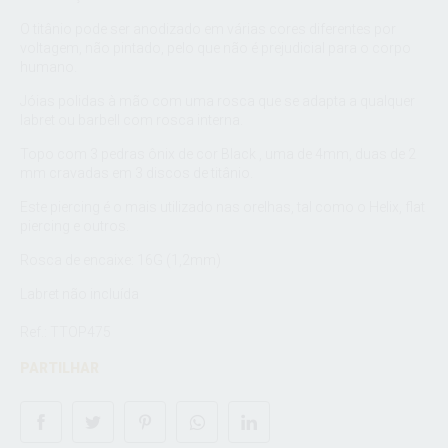
O titânio pode ser anodizado em várias cores diferentes por
voltagem, não pintado, pelo que não é prejudicial para o corpo
humano.
Jóias polidas à mão com uma rosca que se adapta a qualquer
labret ou barbell com rosca interna.
Topo com 3 pedras ônix de cor Black , uma de 4mm, duas de 2
mm cravadas em 3 discos de titânio.
Este piercing é o mais utilizado nas orelhas, tal como o Helix, flat
piercing e outros.
Rosca de encaixe: 16G (1,2mm)
Labret não incluída
Ref.: TTOP475
PARTILHAR